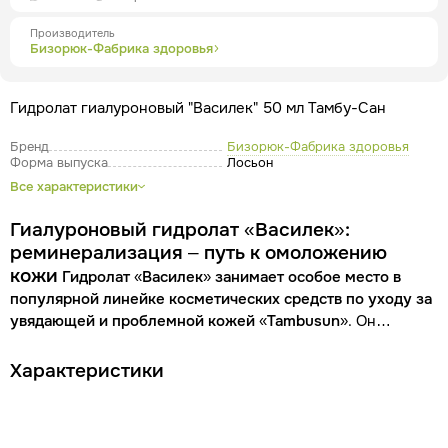
Производитель
Бизорюк-Фабрика здоровья
Гидролат гиалуроновый "Василек" 50 мл Тамбу-Сан
Бренд
Бизорюк-Фабрика здоровья
Форма выпуска
Лосьон
Все характеристики
Гиалуроновый гидролат «Василек»:
реминерализация – путь к омоложению
кожи
Гидролат «Василек» занимает особое место в
популярной линейке косметических средств по уходу за
увядающей и проблемной кожей «Tambusun»
. Он
содержит биологически активный минеральный комплекс
(кисловодский нарзан и вытяжку тамбуканской грязи),
Характеристики
компоненты которого восполняют клеточный дефицит.
Это позволяет нормализовать обменные процессы в
структуре дермы, сделать кожу менее чувствительной к