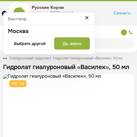
Русские Корни
Скачать
☆☆☆☆☆
★★★★★
(2360) оценка
Маркетплейс товаров для здоровья
Ваш город
Москва
Москва
Выбрать другой
Да, верно
Гиалуроновый гидролат
/
Гидролат гиалуроновый «Василек», 50 мл
Гидролат гиалуроновый «Василек», 50 мл
SPF -5%