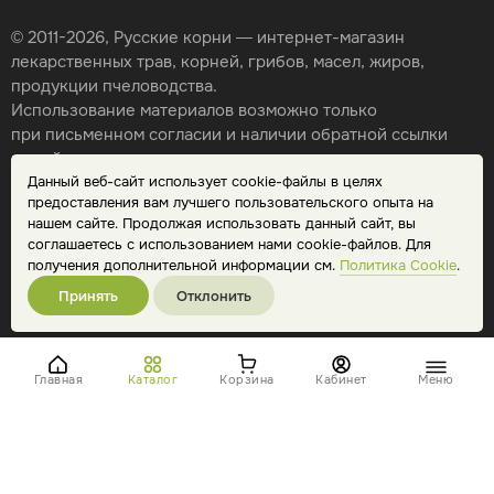
© 2011-2026, Русские корни — интернет-магазин
лекарственных трав, корней, грибов, масел, жиров,
продукции пчеловодства.
Использование материалов возможно только
при письменном согласии и наличии обратной ссылки
на сайт.
Данный веб-сайт использует cookie-файлы в целях
Карта сайта
предоставления вам лучшего пользовательского опыта на
Политика конфиденциальности
нашем сайте. Продолжая использовать данный сайт, вы
Публичная оферта
соглашаетесь с использованием нами cookie-файлов. Для
Обработка персональных данных
получения дополнительной информации см.
Политика Cookie
.
Принять
Отклонить
Главная
Каталог
Корзина
Кабинет
Меню