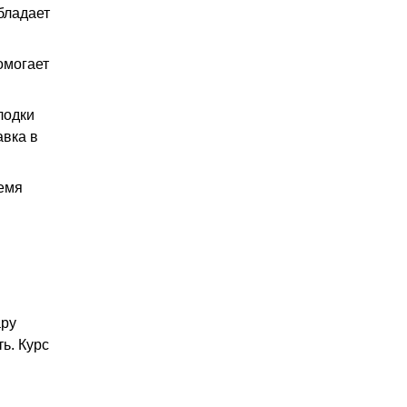
бладает
омогает
лодки
авка в
емя
ару
ь. Курс