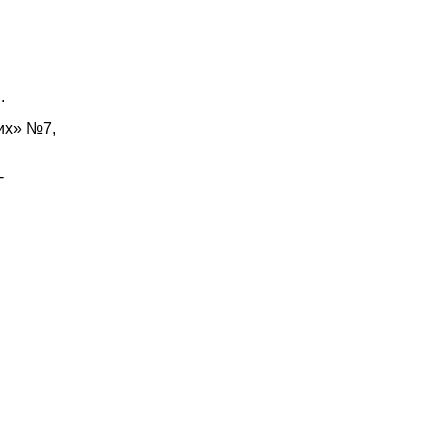
и.
их» №7,
-