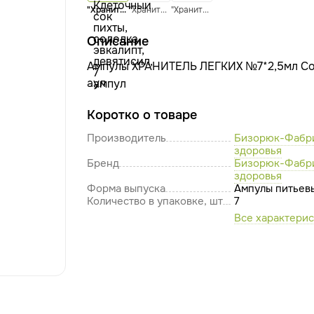
"Хранитель легких" Клеточный сок пихты, солодка, эвкалипт, девятисил, 7 ампул
"Хранитель печени" Экстракты 10 целебных трав, клеточный сок пихты, 7 ампул
"Хранитель сердца" Клеточный сок пихты, пустырник, валериана, боярышник, 7 ампул
Описание
Ампулы ХРАНИТЕЛЬ ЛЕГКИХ №7*2,5мл Со
аул
Коротко о товаре
Производитель
Бизорюк-Фабр
здоровья
Бренд
Бизорюк-Фабр
здоровья
Форма выпуска
Ампулы питьев
Количество в упаковке, шт
7
Все характери