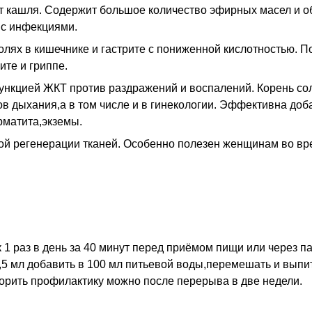
т кашля. Содержит большое количество эфирных масел и о
 с инфекциями.
лях в кишечнике и гастрите с пониженной кислотностью. П
ите и гриппе.
нкцией ЖКТ против раздражений и воспалений. Корень со
ов дыхания,а в том числе и в гинекологии. Эффективна доб
рматита,экземы.
й регенерации тканей. Особенно полезен женщинам во вр
1 раз в день за 40 минут перед приёмом пищи или через п
,5 мл добавить в 100 мл питьевой воды,перемешать и выпит
торить профилактику можно после перерыва в две недели.