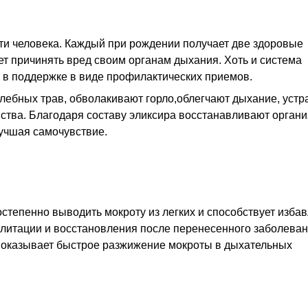
ти человека. Каждый при рождении получает две здоровые
ет причинять вред своим органам дыхания. Хоть и система
в поддержке в виде профилактических приемов.
елебных трав, обволакивают горло,облегчают дыхание, уст
тва. Благодаря составу эликсира восстанавливают орган
лучшая самочувствие.
степенно выводить мокроту из легких и способствует изба
билитации и восстановления после перенесенного заболева
ар оказывает быстрое разжижение мокроты в дыхательных