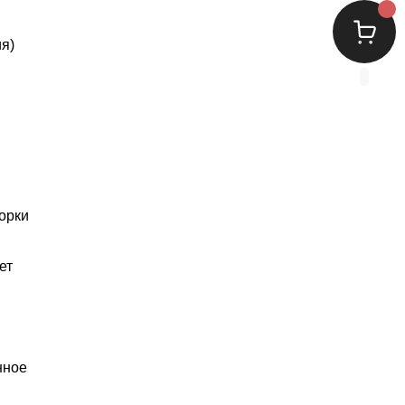
я)
орки
ет
нное