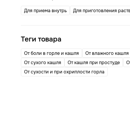
Для приема внутрь
Для приготовления раст
Теги товара
От боли в горле и кашля
От влажного кашля
От сухого кашля
От кашля при простуде
О
От сухости и при охриплости горла