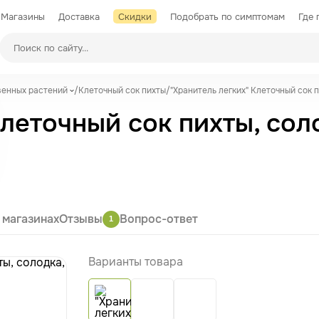
Магазины
Доставка
Скидки
Подобрать по симптомам
Где 
Производители
венных растений
/
Клеточный сок пихты
/
"Хранитель легких" Клеточный сок п
леточный сок пихты, соло
 магазинах
Отзывы
Вопрос-ответ
1
Варианты товара