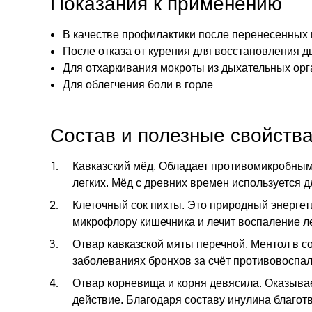
Показания к применению
В качестве профилактики после перенесенных 
После отказа от курения для восстановления 
Для отхаркивания мокроты из дыхательных орг
Для облегчения боли в горле
Состав и полезные свойств
Кавказский мёд.
Обладает противомикробным 
легких. Мёд с древних времен используется 
Клеточный сок пихты.
Это природный энергети
микрофлору кишечника и лечит воспаление ле
Отвар кавказской мяты перечной.
Ментол в с
заболеваниях бронхов за счёт противовоспа
Отвар корневища и корня девясила.
Оказывае
действие. Благодаря составу инулина благот