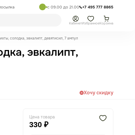
посылка
с 09.00 до 21.00
+7 495 777 8865
Кабинет
Избранное
Корзина
ихты, солодка, эвкалипт, девятисил, 7 ампул
дка, эвкалипт,
Хочу скидку
Цена товара
330 ₽