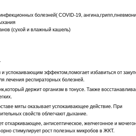
инфекционных болезней( COVID-19, ангина,грипп,пневмони
дыхания
анов (сухой и влажный кашель)
а
и успокаивающим эффектом,помогает избавиться от закуп
для лечения респираторных болезней.
к,который держит организм в тонусе. Также восстанавлива
гких.
оставе мяты оказывает успокаивающее действие. При
лительных свойств облегчают дыхание.
т отхаркивающее, антисептическое, желчегонное и мочего
ворно стимулирует рост полезных микробов в ЖКТ.