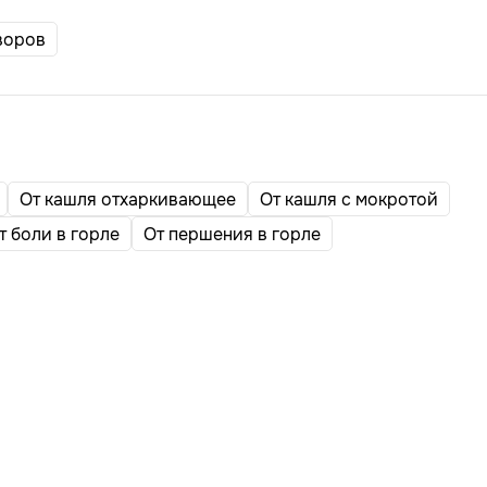
воров
От кашля отхаркивающее
От кашля с мокротой
т боли в горле
От першения в горле