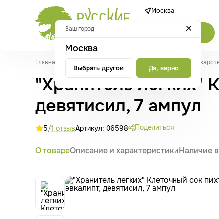
Москва
Ваш город
Каталог
Москва
Главная
/
Каталог
/
Настойки, соки и экстракты
/
Соки лекарст
Выбрать другой
Да, верно
"Хранитель легких" К
девятисил, 7 ампул
Поделиться
5
/
1 отзыв
Артикул: 06598
О товаре
Описание и характеристики
Наличие в