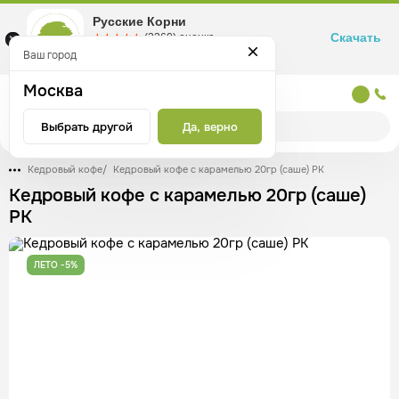
Русские Корни
Скачать
☆☆☆☆☆
★★★★★
(2360) оценка
Маркетплейс товаров для здоровья
Ваш город
Москва
Москва
Выбрать другой
Да, верно
Кедровый кофе
/
Кедровый кофе с карамелью 20гр (саше) РК
Кедровый кофе с карамелью 20гр (саше)
РК
ЛЕТО -5%