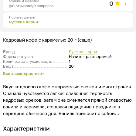
Отзывы и вопросы
0
0 отзывов
0 вопросов
Производитель
Русские Корни
Кедровый кофе с карамелью 20 г (саше)
Бренд
Русские корни
Форма выпуска
Напиток растворимый
Количество в упаковке, шт
1
Вес, г
20
Все характеристики
Вкус кедрового кофе с карамелью сложен и многогранен.
Сначала чувствуется лёгкая сливочная терпкость
кедровых орехов, затем она сменяется пряной сладостью
ванили и карамели, создавая ощущение праздника в
середине обычного дня. Ваниль приносит с собой
кремовые многослойные ноты, придавая кофе глубину и
тёплый, уютный оттенок, а тягучая сладость карамели
Характеристики
дарит мгновение беззаботности.
Завершает композицию