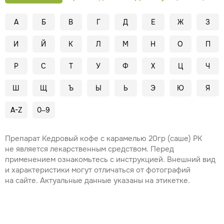
А
Б
В
Г
Д
Е
Ж
З
И
Й
К
Л
М
Н
О
П
Р
С
Т
У
Ф
Х
Ц
Ч
Ш
Щ
Ъ
Ы
Ь
Э
Ю
Я
A-Z
0–9
Препарат Кедровый кофе с карамелью 20гр (саше) РК
не является лекарственным средством. Перед
применением ознакомьтесь с инструкцией. Внешний вид
и характеристики могут отличаться от фотографий
на сайте. Актуальные данные указаны на этикетке.