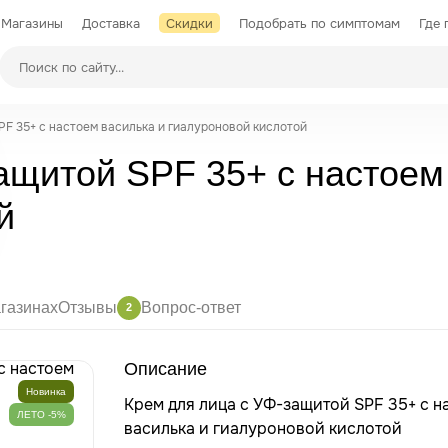
Магазины
Доставка
Скидки
Подобрать по симптомам
Где 
Производители
PF 35+ с настоем василька и гиалуроновой кислотой
ащитой SPF 35+ с настоем
й
газинах
Отзывы
Вопрос-ответ
2
Описание
Новинка
Крем для лица с УФ-защитой SPF 35+ с н
ЛЕТО -5%
василька и гиалуроновой кислотой