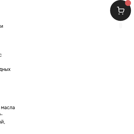
ги
с
едных
, масла
Ф-
ый,