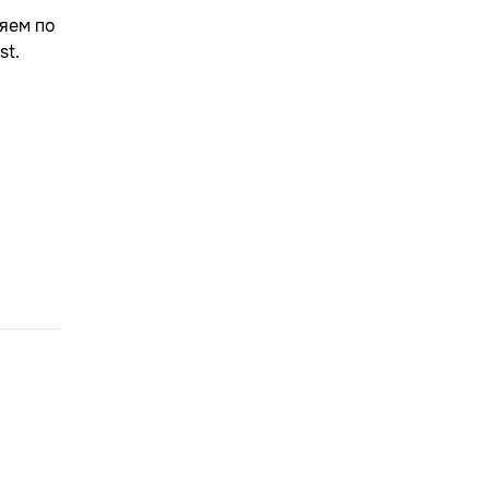
яем по
st.