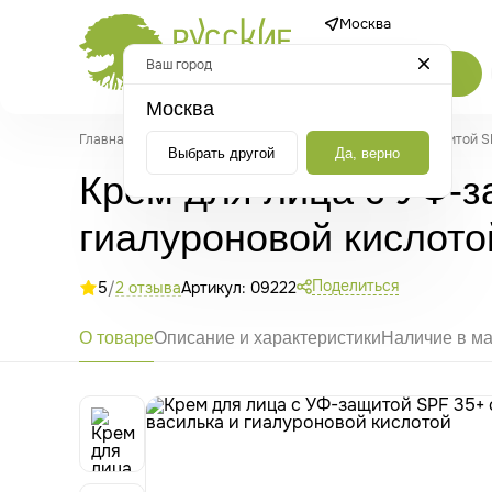
Москва
Ваш город
Каталог
Москва
Главная
/
Каталог
/
Косметика
/
Крем для лица с УФ-защитой S
Выбрать другой
Да, верно
Крем для лица с УФ-з
гиалуроновой кислото
Поделиться
5
/
2 отзыва
Артикул: 09222
О товаре
Описание и характеристики
Наличие в ма