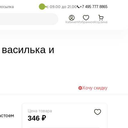
посылка
с 09.00 до 21.00
+7 495 777 8865
Кабинет
Избранное
Корзина
 василька и
Хочу скидку
Цена товара
астоем
346 ₽