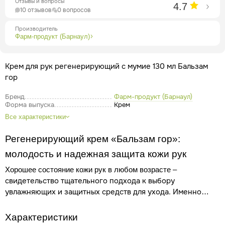
Отзывы и вопросы
4.7
10 отзывов
0 вопросов
Производитель
Фарм-продукт (Барнаул)
Крем для рук регенерирующий с мумие 130 мл Бальзам
гор
Бренд
Фарм-продукт (Барнаул)
Форма выпуска
Крем
Все характеристики
Регенерирующий крем «Бальзам гор»:
молодость и надежная защита кожи рук
–
Хорошее состояние кожи рук в любом возрасте
свидетельство тщательного подхода к выбору
увлажняющих и защитных средств для ухода. Именно
эпидермис рук подвергается самым тяжелым испытаниям:
ежедневно повреждается под воздействием моющих
Характеристики