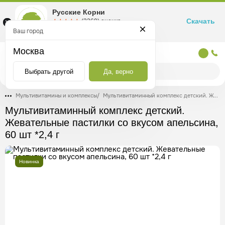
Русские Корни
Скачать
☆☆☆☆☆
★★★★★
(2360) оценка
Маркетплейс товаров для здоровья
Ваш город
Москва
Москва
Выбрать другой
Да, верно
Мультивитамины и комплексы
/
Мультивитаминный комплекс детский. Жевательные пастилки со вкусом апельсина, 60 шт *2,4 г
Мультивитаминный комплекс детский.
Жевательные пастилки со вкусом апельсина,
60 шт *2,4 г
Новинка