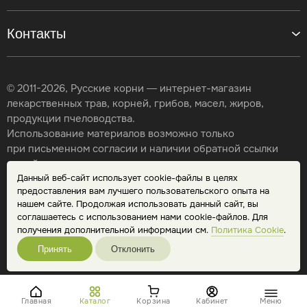
Контакты
© 2011-2026, Русские корни — интернет-магазин
лекарственных трав, корней, грибов, масел, жиров,
продукции пчеловодства.
Использование материалов возможно только
при письменном согласии и наличии обратной ссылки
на сайт.
Данный веб-сайт использует cookie-файлы в целях
Карта сайта
предоставления вам лучшего пользовательского опыта на
Политика конфиденциальности
нашем сайте. Продолжая использовать данный сайт, вы
Публичная оферта
соглашаетесь с использованием нами cookie-файлов. Для
Обработка персональных данных
получения дополнительной информации см.
Политика Cookie
.
Принять
Отклонить
Главная
Каталог
Корзина
Кабинет
Меню