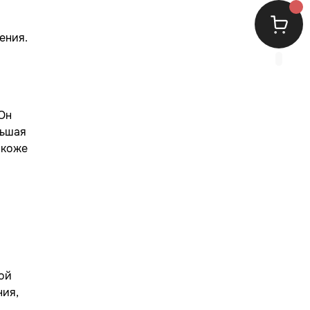
ения.
 Он
ньшая
 коже
ной
ния,