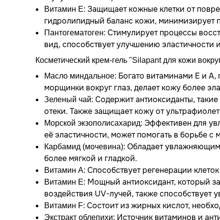
Защищает кожные клетки от повр
Витамин Е:
гидролипидный баланс кожи, минимизирует п
Стимулирует процессы восст
Пантогематоген:
вид, способствует улучшению эластичности и
Косметический крем-гель "Silapant для кожи вокруг
Богато витаминами Е и А, 
Масло миндальное:
морщинки вокруг глаз, делает кожу более эл
Содержит антиоксиданты, такие 
Зеленый чай:
отеки. Также защищает кожу от ультрафиолет
Эффективен для ув
Морской экзополисахарид:
её эластичности, может помогать в борьбе с
Обладает увлажняющими 
Карбамид (мочевина):
более мягкой и гладкой.
Способствует регенерации клеток
Витамин А:
Мощный антиоксидант, который за
Витамин Е:
воздействия UV-лучей, также способствует 
Состоит из жирных кислот, необх
Витамин F:
Источник витаминов и анти
Экстракт облепихи: