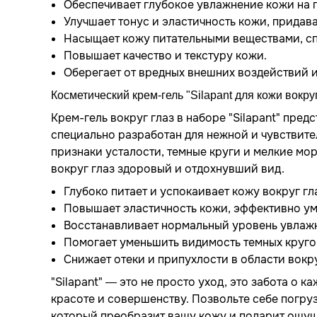
Обеспечивает глубокое увлажнение кожи на 
Улучшает тонус и эластичность кожи, придав
Насыщает кожу питательными веществами, сп
Повышает качество и текстуру кожи.
Оберегает от вредных внешних воздействий 
Косметический крем-гель "Silapant для кожи вокруг
Крем-гель вокруг глаз в наборе "Silapant" пред
специально разработан для нежной и чувствите
признаки усталости, темные круги и мелкие мо
вокруг глаз здоровый и отдохнувший вид.
Глубоко питает и успокаивает кожу вокруг гл
Повышает эластичность кожи, эффективно у
Восстанавливает нормальный уровень увлаж
Помогает уменьшить видимость темных круго
Снижает отеки и припухлости в области вокру
"Silapant" — это не просто уход, это забота о 
красоте и совершенству. Позвольте себе погруз
который преобразит вашу кожу и подарит ощу