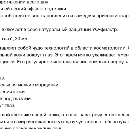
протяжении всего дня.
ая ей легкий эффект подтяжки.
особствуя ее восстановлению и замедляя признаки стар
и включает в себя натуральный защитный УФ-фильтр.
 глаз", 30 мл
ставляет собой чудо технологий в области косметологии.
льной кожи вокруг глаз. Этот крем мягко ухаживает, уме
рщинки. Его регулярное использование помогает вернуть
аз.
меньшая мелкие морщинки.
нения кожи.
в под глазами.
г глаз.
каждой клеточке вашей кожи, это шаг навстречу естествен
иться в мир изысканного ухода и чувственного благоуха
щение роскоши каждый день.