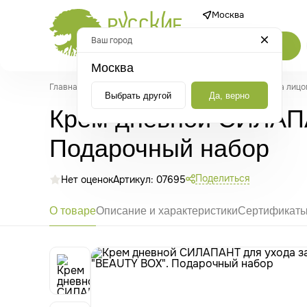
Москва
Ваш город
Каталог
Москва
Главная
/
Каталог
/
Крем дневной СИЛАПАНТ для ухода за лицо
Выбрать другой
Да, верно
Крем дневной СИЛАПА
Подарочный набор
Поделиться
Нет оценок
Артикул: 07695
О товаре
Описание и характеристики
Сертификат