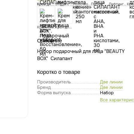
Silapant крем-лифтинг «Увлажнение» дневной, 50 мл
Молочко для тела с пантогематогеном, 250 мл
Пилинг для лица СИЛАПАНТ кислотный с AHA, BHA и PHA кислотами, 30 мл
Лифтинг-сыворотка "Silapant". Концентрат с пантогематогеном, 30 мл
Крем дневной СИЛАПАНТ для ухода за лицом "BEAUTY BOX". Подарочный набор
Крем-лифтинг ночной для лица «Silapant. Восстановление», 50 мл
Крем для лица "Силапант" омолаживающий с лифтинг-эффектом с пантогематогеном, 75 мл
Описание
Набор подарочный для лица "BEAUTY
BOX" Силапант
Коротко о товаре
Производитель
Две линии
Бренд
Две линии
Форма выпуска
Набор
Все характери