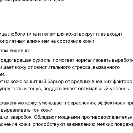
ица любого типа и гелем для кожи вокруг глаз входят
гоприятным влиянием на состояние кожи.
ктом лифтинга"
предотвращая сухость, помогает нормализовать выработ
ищает кожу от окислительного стресса, вызванного
ем.
т на коже защитный барьер от вредных внешних факторо
 упругость и тонус, поддерживает оптимальный уровень
драженную кожу, уменьшает покраснения, эффективен пр
 выравнивать тон кожи
Обладают мощными противовоспалитель
ашки, зверобоя:
аснения кожи, способствуют заживлению мелких повреж