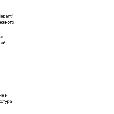
lapant"
режного
ат
 ей
ие и
кстура