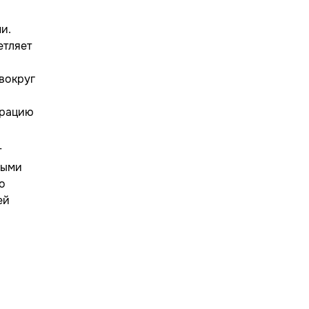
и.
етляет
вокруг
ерацию
т
ными
о
ей