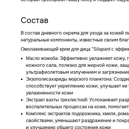
Состав
В состав дневного окрема для ухода за кожей л
натуральные компоненты, известные своим бла
Омолаживающий крем для дица "Silapant с эффе
Эффективно увлажняет кожу, 
Масло жожоба:
кожного сала, полезно для жирной кожи, защ
ультрафиолетовым излучением и загрязнени
Создае
Экзополисахариды морского планктона:
способствует укреплению кожи, улучшает ее
увлажненности кожи
спокаивает раз
Экстракт вахты трехлистной: У
воспалительных процессах на коже, помогает
Комплекс экстрактов подорожника, хмеля, ром
свойствами, уменьшают раздражение и покр
и улучшению общего состояния кожи