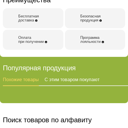
Ничто, содержащееся на этой странице, не
предназначено для использования в качестве
диагностирования и/или лечения. Всегда обращайтесь за
Бесплатная
Безопасная
доставка
продукция
консультацией к своему лечащему врачу. Не игнорируйте
медицинские рекомендации и лечение, ограничившись
лишь прочтением данной страницы.
Оплата
Программа
при получении
лояльности
Популярная продукция
Похожие товары
С этим товаром покупают
Поиск товаров по алфавиту