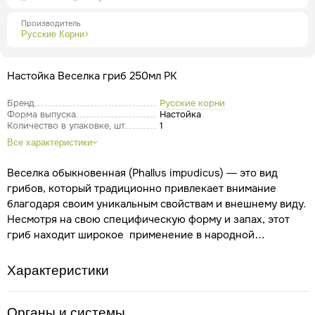
Производитель
Русские Корни
Настойка Веселка гриб 250мл РК
Бренд
Русские корни
Форма выпуска
Настойка
Количество в упаковке, шт
1
Все характеристики
Веселка обыкновенная (Phallus impudicus) — это вид
грибов, который традиционно привлекает внимание
благодаря своим уникальным свойствам и внешнему виду.
Несмотря на свою специфическую форму и запах, этот
гриб находит широкое применение в народной
Полезные свойства
медицине.
Противовоспалительные;
антибактериальные;
Характеристики
обезболивающие;
общеукрепляющие;
гормонорегулирующие;
гастропротекторные;
Органы и системы
ранозаживляющие и регенерирующие;