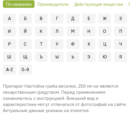
По названию
Производители
Действующие вещества
А
Б
В
Г
Д
Е
Ж
З
И
Й
К
Л
М
Н
О
П
Р
С
Т
У
Ф
Х
Ц
Ч
Ш
Щ
Ъ
Ы
Ь
Э
Ю
Я
A-Z
0–9
Препарат Настойка гриба веселки, 250 мл не является
лекарственным средством. Перед применением
ознакомьтесь с инструкцией. Внешний вид и
характеристики могут отличаться от фотографий на сайте.
Актуальные данные указаны на этикетке.