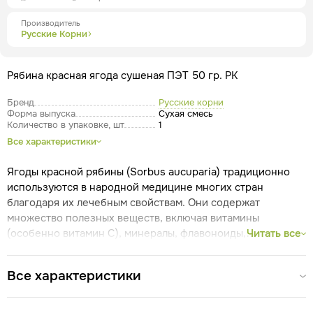
Производитель
Русские Корни
Рябина красная ягода сушеная ПЭТ 50 гр. РК
Бренд
Русские корни
Форма выпуска
Сухая смесь
Количество в упаковке, шт
1
Все характеристики
Ягоды красной рябины (Sorbus aucuparia) традиционно
используются в народной медицине многих стран
благодаря их лечебным свойствам. Они содержат
множество полезных веществ, включая витамины
(особенно витамин C), минералы, флавоноиды,
Читать все
Полезные свойства
антиоксиданты и пектин.
Витаминизирующее
Гипотензивное
Противоцинготное
Все характеристики
Желчегонное
Мочегонное
Слабительное
Противовоспалительное
Противогрибковое
Кровоостанавливающее
Потогонное
Вяжущее