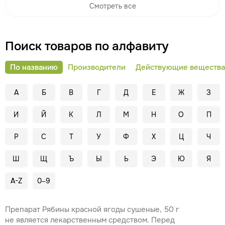
Смотреть все
Поиск товаров по алфавиту
По названию
Производители
Действующие вещества
А
Б
В
Г
Д
Е
Ж
З
И
Й
К
Л
М
Н
О
П
Р
С
Т
У
Ф
Х
Ц
Ч
Ш
Щ
Ъ
Ы
Ь
Э
Ю
Я
A-Z
0–9
Препарат Рябины красной ягоды сушеные, 50 г
не является лекарственным средством. Перед