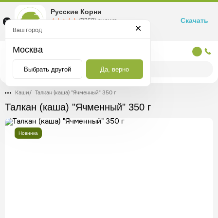
Русские Корни
Скачать
☆☆☆☆☆
★★★★★
(2360) оценка
Маркетплейс товаров для здоровья
Ваш город
Москва
Москва
Выбрать другой
Да, верно
Каши
/
Талкан (каша) "Ячменный" 350 г
Талкан (каша) "Ячменный" 350 г
Новинка