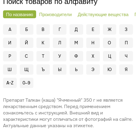
Поиск товаров по алфавиту
По названию
Производители
Действующие вещества
А
Б
В
Г
Д
Е
Ж
З
И
Й
К
Л
М
Н
О
П
Р
С
Т
У
Ф
Х
Ц
Ч
Ш
Щ
Ъ
Ы
Ь
Э
Ю
Я
A-Z
0–9
Препарат Талкан (каша) "Ячменный" 350 г не является
лекарственным средством. Перед применением
ознакомьтесь с инструкцией. Внешний вид и
характеристики могут отличаться от фотографий на сайте.
Актуальные данные указаны на этикетке.