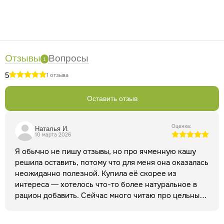
фирменной сети наших
фитоаптек "Русские корни"
,
заказать через сайт интернет-магазина или в
приложении для телефона. Заказы из интернет-магазина
доставляем курьером по Москве и Московской области.
По Московской области - Почтой России, СДЭК, Boxberry,
Отзывы
Вопросы
5Post.
1
5
1 отзыва
Оставить отзыв
Оценка:
Наталья И.
10 марта 2026
Я обычно не пишу отзывы, но про ячменную кашу
решила оставить, потому что для меня она оказалась
неожиданно полезной. Купила её скорее из
интереса — хотелось что-то более натуральное в
рацион добавить. Сейчас много читаю про цельные
злаки, поэтому решила попробовать.
Сначала
немного смутило, что зерно грубого помола, думала,