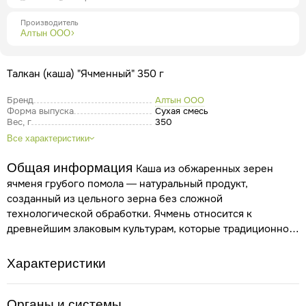
Производитель
Алтын ООО
Талкан (каша) "Ячменный" 350 г
Бренд
Алтын ООО
Форма выпуска
Сухая смесь
Вес, г
350
Все характеристики
Общая информация
Каша из обжаренных зерен
ячменя грубого помола — натуральный продукт,
созданный из цельного зерна без сложной
технологической обработки. Ячмень относится к
древнейшим злаковым культурам, которые традиционно
использовались в питании человека благодаря своей
природной питательной ценности. Обжаривание зерна
Характеристики
раскрывает насыщенный аромат и вкус, а грубый помол
сохраняет природную структуру зерна и его натуральные
компоненты. Такой способ приготовления позволяет
Органы и системы