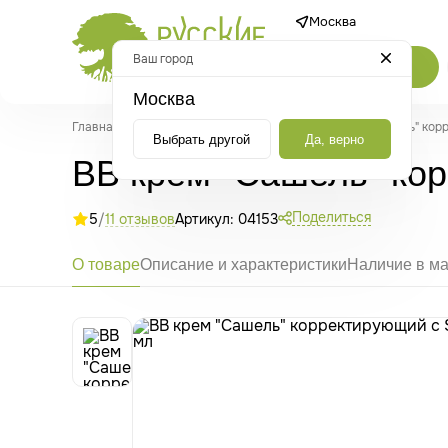
Москва
Ваш город
Каталог
Москва
Главная
/
Каталог
/
Косметика
/
Сашель
/
ВВ крем "Сашель" кор
Выбрать другой
Да, верно
ВВ крем "Сашель" кор
Поделиться
5
/
11 отзывов
Артикул: 04153
О товаре
Описание и характеристики
Наличие в ма