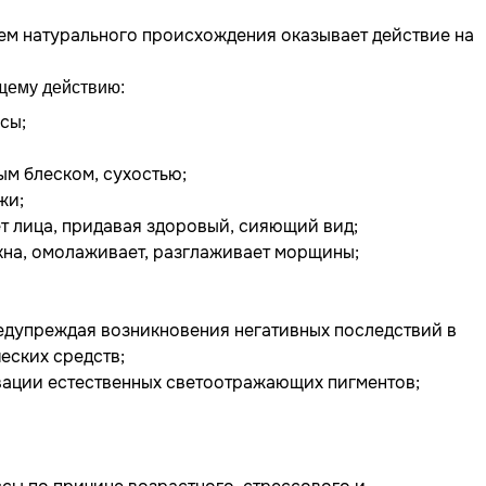
 натурального происхождения оказывает действие на
щему действию:
сы;
ым блеском, сухостью;
жи;
т лица, придавая здоровый, сияющий вид;
кна, омолаживает, разглаживает морщины;
едупреждая возникновения негативных последствий в
еских средств;
ивации естественных светоотражающих пигментов;