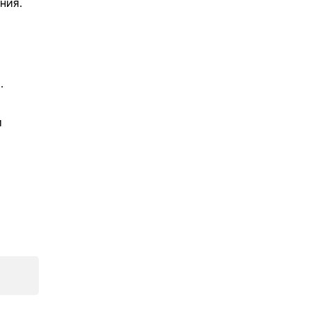
ния.
.
и