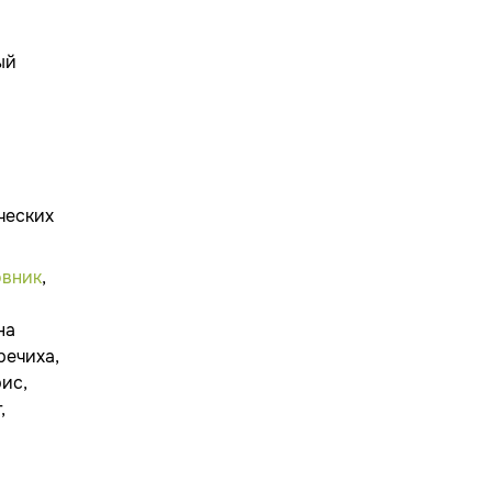
ый
ческих
вник
,
на
гречиха,
рис,
,