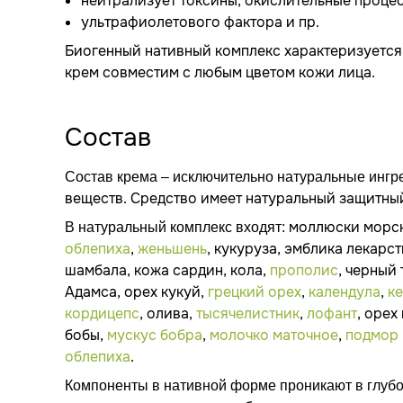
нейтрализует токсины, окислительные процес
ультрафиолетового фактора и пр.
Биогенный нативный комплекс характеризуется
крем совместим с любым цветом кожи лица.
Состав
Состав крема – исключительно натуральные ингр
веществ. Средство имеет натуральный защитны
моллюски морски
В натуральный комплекс входят:
облепиха
,
женьшень
, кукуруза, эмблика лекарс
шамбала, кожа сардин, кола,
прополис
, черный
Адамса, орех кукуй,
грецкий орех
,
календула
,
к
кордицепс
, олива,
тысячелистник
,
лофант
, орех
бобы,
мускус бобра
,
молочко маточное
,
подмор
облепиха
.
Компоненты в нативной форме проникают в глубок