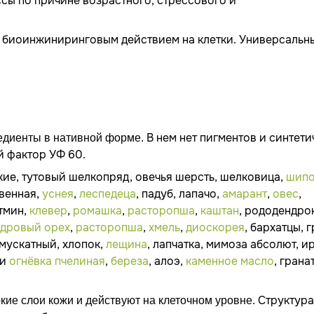
сы по причине возрастного, стрессового и
 биоинжиниринговым действием на клетки. Универсальн
В нем нет пигментов и синтети
едиенты в нативной форме.
й фактор УФ 60.
е, тутовый шелкопряд, овечья шерсть, шелковица,
шипо
твенная,
уснея
,
леспедеца
, падуб, лапачо,
амарант
,
овес
,
 тмин,
клевер
,
ромашка
,
расторопша
,
каштан
, рододендро
едровый орех
,
расторопша
,
хмель
,
диоскорея
, бархатцы, 
 мускатный, хлопок,
лещина
, лапчатка, мимоза абсолют, и
и
огнёвка пчелиная
,
береза
, алоэ,
каменное масло
, гранат
Структура
ие слои кожи и действуют на клеточном уровне.