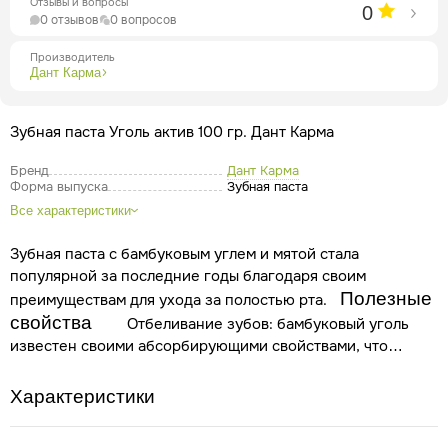
Отзывы и вопросы
0
0 отзывов
0 вопросов
Производитель
Дант Карма
Зубная паста Уголь актив 100 гр. Дант Карма
Бренд
Дант Карма
Форма выпуска
Зубная паста
Все характеристики
Зубная паста с бамбуковым углем и мятой стала
популярной за последние годы благодаря своим
Полезные
преимуществам для ухода за полостью рта.
свойства
Отбеливание зубов: бамбуковый уголь
известен своими абсорбирующими свойствами, что
помогает удалять пятна на зубах, вызванные кофе, чаем и
другими пигментированными продуктами. Это делает
Характеристики
улыбку более светлой и зубы — более белыми.
Освежение дыхания: мята добавляется для придания