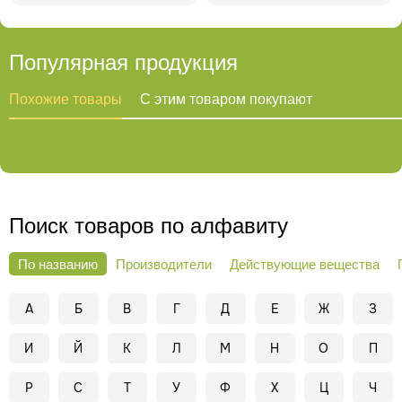
Популярная продукция
Похожие товары
С этим товаром покупают
Поиск товаров по алфавиту
По названию
Производители
Действующие вещества
А
Б
В
Г
Д
Е
Ж
З
И
Й
К
Л
М
Н
О
П
Р
С
Т
У
Ф
Х
Ц
Ч