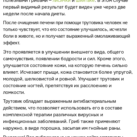
полезными грибами –
лисички
и
шиитаке
. В этом случае
первый видимый результат будет виден уже через две
недели после начала диеты.
После очищения печени при помощи трутовика человек не
только чувствует, что его состояние улучшилось, исчезли
боли в животе, но и получает выраженный омолаживающий
эффект.
Это проявляется в улучшении внешнего вида, общего
самочувствия, появлении бодрости и сил. Кроме этого,
улучшается состояние кожи, на которую печень сильно
влияет. Исчезают прыщи, кожа становится более упругой,
молодой, шелковистой и ровной. Улучшает трутовик и
состояние ногтей, препятствуя их расслоению и
ломкости.
Трутовик обладает выраженным антибактериальным
, что позволяет использовать его в составе
действием
комплексной терапии различных вирусных и
инфекционных заболеваний. Гриб также применяют
наружно, в виде порошка, засыпая им гнойные раны.