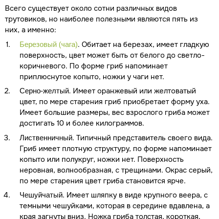
Всего существует около сотни различных видов
трутовиков, но наиболее полезными являются пять из
них, а именно:
. Обитает на березах, имеет гладкую
Березовый (чага)
поверхность, цвет может быть от белого до светло-
коричневого. По форме гриб напоминает
приплюснутое копыто, ножки у чаги нет.
. Имеет оранжевый или желтоватый
Серно-желтый
цвет, по мере старения гриб приобретает форму уха.
Имеет большие размеры, вес взрослого гриба может
достигать 10 и более килограммов.
. Типичный представитель своего вида.
Лиственничный
Гриб имеет плотную структуру, по форме напоминает
копыто или полукруг, ножки нет. Поверхность
неровная, волнообразная, с трещинами. Окрас серый,
по мере старения цвет гриба становится ярче.
. Имеет шляпку в виде крупного веера, с
Чешуйчатый
темными чешуйками, которая в середине вдавлена, а
края загнуты вниз. Ножка гриба толстая, короткая,