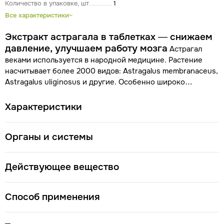
Количество в упаковке, шт
1
Все характеристики
Экстракт астрагала в таблетках ― снижаем
давление, улучшаем работу мозга
Астрагал
веками используется в народной медицине. Растение
насчитывает более 2000 видов: Astragalus membranaceus,
Astragalus uliginosus и другие. Особенно широко
применяется в восточных странах, где считается, что
растение продлевает жизнь и помогает избавиться от
Характеристики
различных заболеваний.
Наиболее ценными полезными
свойствами обладает корень астрагала
Органы и системы
шерстистоцветкового, который является основным
сырьем для приготовления различных лекарственных
форм ― это чаи, порошки, жидкие экстракты, капсулы.
Действующее вещество
Компания VITAUCT выпускает астрагал шерстицветковый
в удобной таблетированной форме. Фитопрепарат
получен методом полиэкстракции — это максимально
Способ применения
эффективное и бережное извлечение биологически
Состав
активных веществ из растительного сырья.