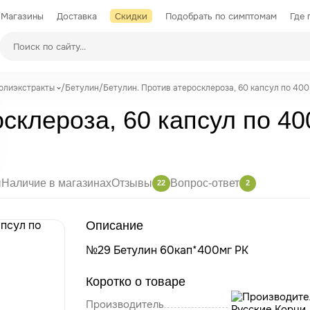
Магазины
Доставка
Скидки
Подобрать по симптомам
Где 
Производители
полиэкстракты
/
Бетулин
/
Бетулин. Против атеросклероза, 60 капсул по 400
склероза, 60 капсул по 40
ы
Наличие в магазинах
Отзывы
Вопрос-ответ
22
2
Описание
№29 Бетулин 60кап*400мг РК
Коротко о товаре
Производитель