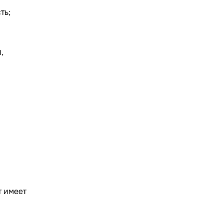
ть;
,
т имеет