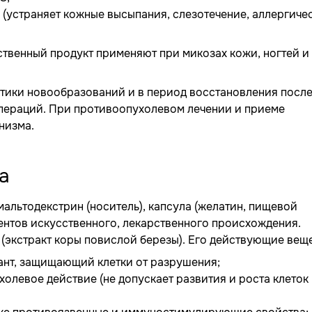
(устраняет кожные высыпания, слезотечение, аллергиче
твенный продукт применяют при микозах кожи, ногтей и
тики новообразований и в период восстановления посл
операций. При противоопухолевом лечении и приеме
низма.
а
 мальтодекстрин (носитель), капсула (желатин, пищевой
нентов искусственного, лекарственного происхождения.
(экстракт коры повислой березы). Его действующие веще
ант, защищающий клетки от разрушения;
олевое действие (не допускает развития и роста клеток