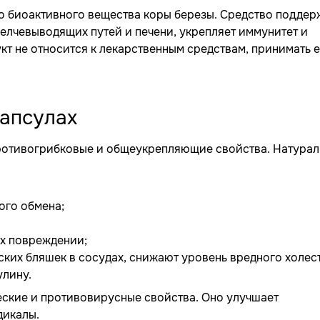
го биоактивного вещества коры березы. Средство поддер
елчевыводящих путей и печени, укрепляет иммунитет и
т не относится к лекарственным средствам, принимать 
капсулах
противогрибковые и общеукрепляющие свойства. Натура
ого обмена;
их повреждении;
ких бляшек в сосудах, снижают уровень вредного холес
улину.
еские и противовирусные свойства. Оно улучшает
дикалы.