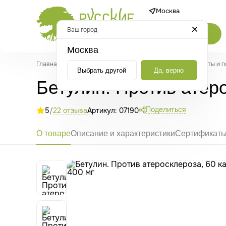
Москва
Ваш город
Каталог
Москва
Главная
/
Каталог
/
Настойки, соки и экстракты
/
Экстракты и 
Выбрать другой
Да, верно
Бетулин. Против атеро
Поделиться
5
/
22 отзыва
Артикул: 07190
О товаре
Описание и характеристики
Сертификат