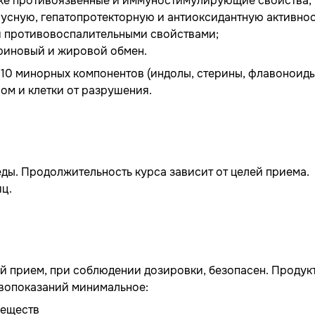
вке противоязвенные и иммуностимулирующие свойства;
усную, гепатопротекторную и антиоксидантную активнос
и противовоспалительными свойствами;
риновый и жировой обмен.
 10 минорных компонентов (индолы, стерины, флавоноиды
м и клетки от разрушения.
 еды. Продолжительность курса зависит от целей приема.
яц.
й прием, при соблюдении дозировки, безопасен. Продук
ивопоказаний минимальное:
веществ