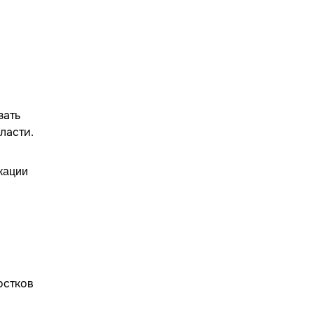
зать
ласти.
кации
остков