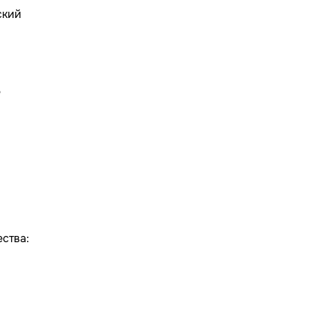
ский
е
ства: