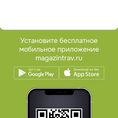
Установите бесплатное
мобильное приложение
magazintrav.ru