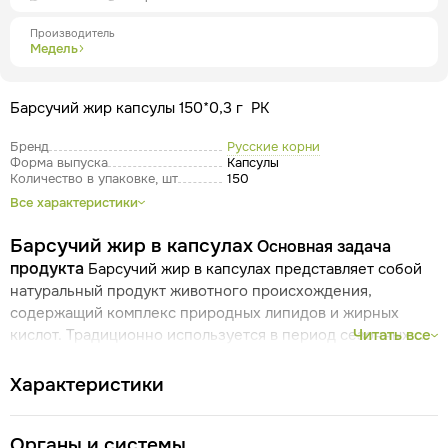
Производитель
Медель
Барсучий жир капсулы 150*0,3 г РК
Бренд
Русские корни
Форма выпуска
Капсулы
Количество в упаковке, шт
150
Все характеристики
Барсучий жир в капсулах
Основная задача
продукта
Барсучий жир в капсулах представляет собой
натуральный продукт животного происхождения,
содержащий комплекс природных липидов и жирных
кислот. Традиционно используется в период сезонных
Читать все
факторов окружающей среды, при повышенных
физических нагрузках и в составе программ,
Характеристики
направленных на поддержание общего
Ключевые
физиологического состояния организма.
Органы и системы
механизмы действия
Барсучий жир является