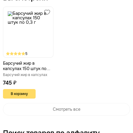
5
Барсучий жир в
капсулах 150 штук по
0,3 г
Барсучий жир в капсулах
745 ₽
В корзину
Смотреть все