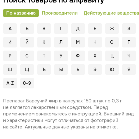
Поиск товаров по алфавиту
По названию
Производители
Действующие вещества
А
Б
В
Г
Д
Е
Ж
З
И
Й
К
Л
М
Н
О
П
Р
С
Т
У
Ф
Х
Ц
Ч
Ш
Щ
Ъ
Ы
Ь
Э
Ю
Я
A-Z
0–9
Препарат Барсучий жир в капсулах 150 штук по 0,3 г
не является лекарственным средством. Перед
применением ознакомьтесь с инструкцией. Внешний вид
и характеристики могут отличаться от фотографий
на сайте. Актуальные данные указаны на этикетке.