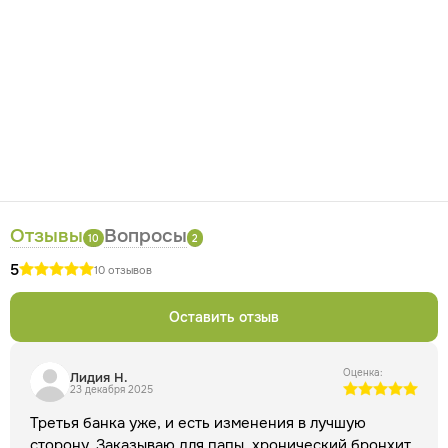
Способ
физиологического состояния организма.
применения
Взрослым и детям старше 12 лет — по
5
Состав
капсул 3 раза в день
.
Жир барсучий топленый
Особенности состава
пищевой.
Продукт содержит
натуральный топленый барсучий жир без добавления
растительных масел. Источником биологически активных
соединений являются природные липиды и жирные
кислоты, характерные для данного вида животного сырья.
Противопоказания
Индивидуальная непереносимость
компонентов продукта.
Отзывы
Вопросы
10
2
5
10 отзывов
Оставить отзыв
Оценка:
Лидия Н.
23 декабря 2025
Третья банка уже, и есть изменения в лучшую
сторону. Заказываю для папы, хронический бронхит