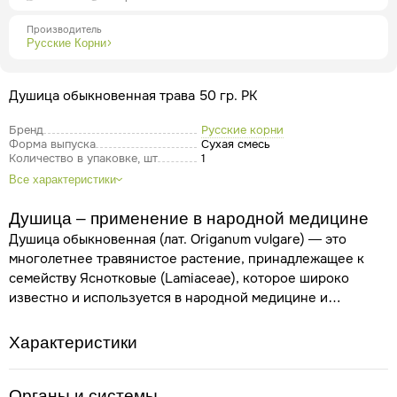
Производитель
Русские Корни
Душица обыкновенная трава 50 гр. РК
Бренд
Русские корни
Форма выпуска
Сухая смесь
Количество в упаковке, шт
1
Все характеристики
Душица – применение в народной медицине
Душица обыкновенная (лат. Origanum vulgare) — это
многолетнее травянистое растение, принадлежащее к
семейству Яснотковые (Lamiaceae), которое широко
известно и используется в народной медицине и
ароматерапии. Это растение также известно под
названиями орегано или дикий майоран, хотя под
Характеристики
последним именем также упоминается и близкий
родственник Origanum majorana — майоран садовый.
Душица обыкновенная ценится за ее ароматные листья,
Органы и системы