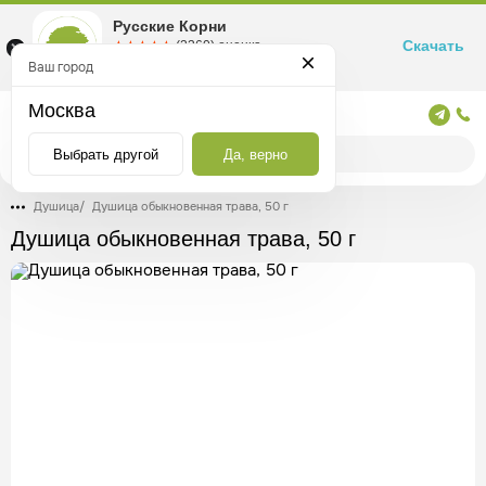
Русские Корни
Скачать
☆☆☆☆☆
★★★★★
(2360) оценка
Маркетплейс товаров для здоровья
Ваш город
Москва
Москва
Выбрать другой
Да, верно
Душица
/
Душица обыкновенная трава, 50 г
Душица обыкновенная трава, 50 г