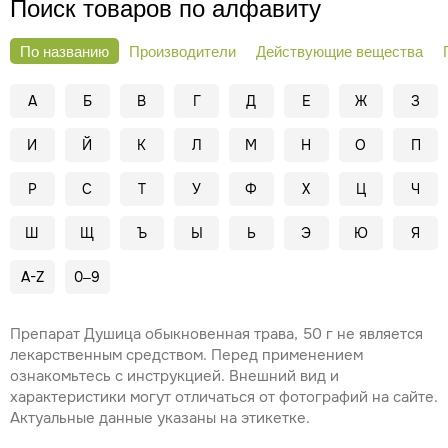
Поиск товаров по алфавиту
По названию
Производители
Действующие вещества
А
Б
В
Г
Д
Е
Ж
З
И
Й
К
Л
М
Н
О
П
Р
С
Т
У
Ф
Х
Ц
Ч
Ш
Щ
Ъ
Ы
Ь
Э
Ю
Я
A-Z
0–9
Препарат Душица обыкновенная трава, 50 г не является
лекарственным средством. Перед применением
ознакомьтесь с инструкцией. Внешний вид и
характеристики могут отличаться от фотографий на сайте.
Актуальные данные указаны на этикетке.