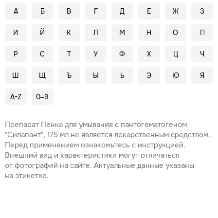
А
Б
В
Г
Д
Е
Ж
З
И
Й
К
Л
М
Н
О
П
Р
С
Т
У
Ф
Х
Ц
Ч
Ш
Щ
Ъ
Ы
Ь
Э
Ю
Я
A-Z
0–9
Препарат Пенка для умывания с пантогематогеном
"Силапант", 175 мл не является лекарственным средством.
Перед применением ознакомьтесь с инструкцией.
Внешний вид и характеристики могут отличаться
от фотографий на сайте. Актуальные данные указаны
на этикетке.