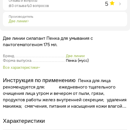
Отзывы и вопросы
5
3 отзыва
0 вопросов
Производитель
Две линии
Две линии силапант Пенка для умывания с
пантогематогеном 175 мл.
Бренд
Две линии
Форма выпуска
Пенка (мусс)
Все характеристики
Инструкция по применению
Пенка для лица
рекомендуется для:
ежедневного тщательного
очищения лица утром и вечером от пыли, грязи,
продуктов работы желез внутренней секреции;
удаления
макияжа;
смягчения, питания и насыщения кожи влагой;
повышения упругости и тонуса кожи;
коррекции
микрорельефа;
придания свежести увядающей и
Характеристики
преждевременно стареющей коже;
нормализации