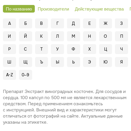
По названию
Производители
Действующие вещества
А
Б
В
Г
Д
Е
Ж
З
И
Й
К
Л
М
Н
О
П
Р
С
Т
У
Ф
Х
Ц
Ч
Ш
Щ
Ъ
Ы
Ь
Э
Ю
Я
A-Z
0–9
Препарат Экстракт виноградных косточек. Для сосудов и
сердца. 100 капсул по 500 мл не является лекарственным
средством. Перед применением ознакомьтесь
с инструкцией. Внешний вид и характеристики могут
отличаться от фотографий на сайте. Актуальные данные
указаны на этикетке.