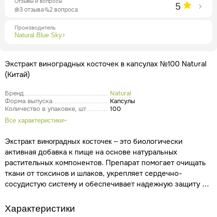
Отзывы и вопросы
5
3 отзыва
2 вопроса
Производитель
Natural Blue Sky
Экстракт виноградных косточек в капсулах №100 Natural
(Китай)
Бренд
Natural
Форма выпуска
Капсулы
Количество в упаковке, шт
100
Все характеристики
– это биологически
Экстракт виноградных косточек
активная добавка к пище на основе натуральных
растительных компонентов. Препарат помогает очищать
ткани от токсинов и шлаков, укрепляет сердечно-
сосудистую систему и обеспечивает надежную защиту в
Инструкция по применению
стрессовых ситуациях.
экстракта виноградной косточки
Экстракт
Характеристики