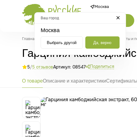
Москва
Ваш город
Каталог
Москва
Главная
/
Каталог
/
Настойки, соки и экстракты
/
Экстракты и 
Выбрать другой
Да, верно
Гарциния камбоджийска
Поделиться
5
/
5 отзывов
Артикул: 08547
О товаре
Описание и характеристики
Сертификат