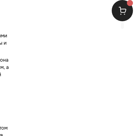
ыми
ы и
 она
м, а
й
том
в,