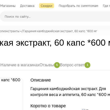
Магазины
Доставка
Скидки
Подобрать по симптомам
Где 
Производители
полиэкстракты
/
Гарциния камбоджийская экстракт, 60 капс *600 мг
я экстракт, 60 капс *600 
ы
Наличие в магазинах
Отзывы
Вопрос-ответ
5
1
Описание
Гарциния камбоджийская экстракт. Для
контроля веса и аппетита, 60 капс *600 м
Коротко о товаре