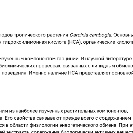
лодов тропического растения
Garcinia cambogia
. Основн
 гидроксилимонная кислота (HCA), органические кислот
изученным компонентом гарцинии. В научной литературе
биохимических процессах, связанных с липидным обмено
о поведения. Именно наличие HCA представляет основно
ним из наиболее изученных растительных компонентов,
а. Его свойства связывают прежде всего с содержанием
ся в области физиологии энергетического обмена. При э
ей экстракта, содержания биологически активных вещест