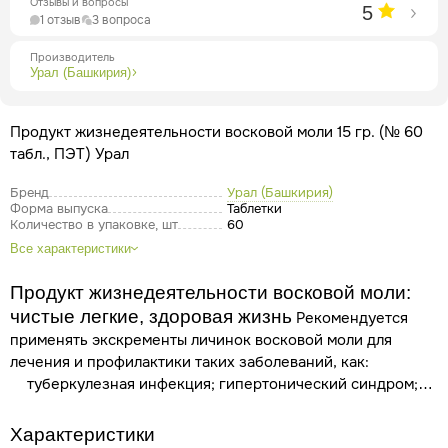
Отзывы и вопросы
5
1 отзыв
3 вопроса
Производитель
Урал (Башкирия)
Продукт жизнедеятельности восковой моли 15 гр. (№ 60
табл., ПЭТ) Урал
Бренд
Урал (Башкирия)
Форма выпуска
Таблетки
Количество в упаковке, шт
60
Все характеристики
Продукт жизнедеятельности восковой моли:
чистые легкие, здоровая жизнь
Рекомендуется
применять экскременты личинок восковой моли для
лечения и профилактики таких заболеваний, как:
туберкулезная инфекция;
гипертонический синдром;
нарушение функций щитовидной железы;
сердечнососудистые патологии
;
инфаркт миокарда,
Характеристики