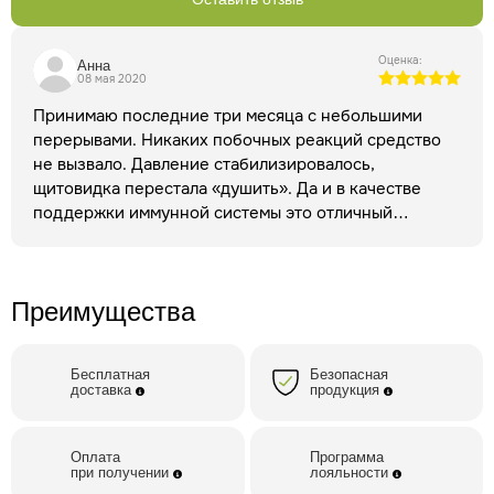
указание авторства и ссылка на первоисточник обязательны.
Оценка:
Анна
08 мая 2020
Принимаю последние три месяца с небольшими
перерывами. Никаких побочных реакций средство
не вызвало. Давление стабилизировалось,
щитовидка перестала «душить». Да и в качестве
поддержки иммунной системы это отличный
продукт. Удобно дозировать, можно с собой взять
баночку, не рискуя ничего разлить.
Преимущества
Бесплатная
Безопасная
доставка
продукция
Оплата
Программа
при получении
лояльности