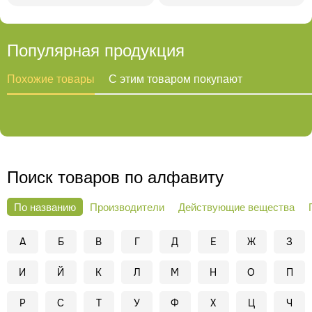
Популярная продукция
Похожие товары
С этим товаром покупают
Поиск товаров по алфавиту
По названию
Производители
Действующие вещества
А
Б
В
Г
Д
Е
Ж
З
И
Й
К
Л
М
Н
О
П
Р
С
Т
У
Ф
Х
Ц
Ч