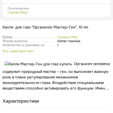
Производитель
Сашера-Мед
Капли для глаз "Органелло Мастер-Ген", 10 мл
Бренд
Сашера-Мед
Форма выпуска
Капли глазные
Количество в упаковке, шт
1
Все характеристики
Организм человека
содержит природный мастер – ген, он выполняет важную
роль в плане регулирования механизмов
жизнедеятельности глаза. Воздействие специальными
веществами способно активировать его функции.
Именно
такие вещества содержат комплексные капли для глаз
мастер ген.
Это натуральный современный препарат,
Характеристики
представляющий комплекс активных веществ природного
происхождения на основе концентратов лечебных растений.