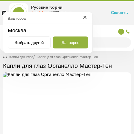
Русские Корни
Скачать
☆☆☆☆☆
★★★★★
(2360) оценка
Маркетплейс товаров для здоровья
Ваш город
Москва
Москва
Выбрать другой
Да, верно
Капли для глаз
/
Капли для глаз Органелло Мастер-Ген
Капли для глаз Органелло Мастер-Ген