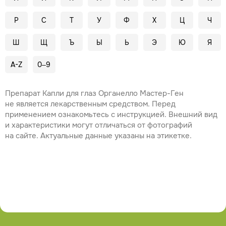
Р
С
Т
У
Ф
Х
Ц
Ч
Ш
Щ
Ъ
Ы
Ь
Э
Ю
Я
A-Z
0–9
Препарат Капли для глаз Органелло Мастер-Ген
не является лекарственным средством. Перед
применением ознакомьтесь с инструкцией. Внешний вид
и характеристики могут отличаться от фотографий
на сайте. Актуальные данные указаны на этикетке.