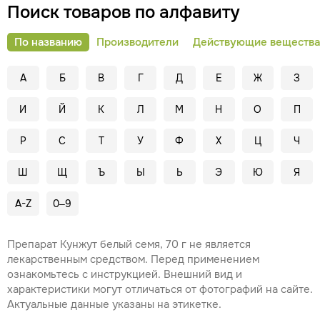
первоисточник обязательны.
Поиск товаров по алфавиту
По названию
Производители
Действующие вещества
А
Б
В
Г
Д
Е
Ж
З
И
Й
К
Л
М
Н
О
П
Р
С
Т
У
Ф
Х
Ц
Ч
Ш
Щ
Ъ
Ы
Ь
Э
Ю
Я
A-Z
0–9
Препарат Кунжут белый семя, 70 г не является
лекарственным средством. Перед применением
ознакомьтесь с инструкцией. Внешний вид и
характеристики могут отличаться от фотографий на сайте.
Актуальные данные указаны на этикетке.