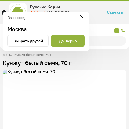
Русские Корни
Скачать
☆☆☆☆☆
★★★★★
(2360) оценка
Маркетплейс товаров для здоровья
Ваш город
Москва
Москва
Выбрать другой
Да, верно
К
/
Кунжут белый семя, 70 г
Кунжут белый семя, 70 г