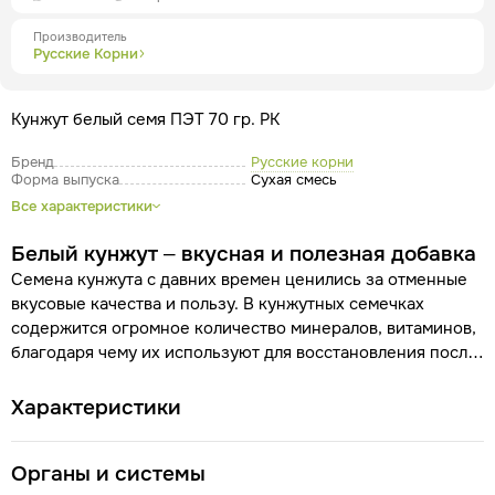
Производитель
Русские Корни
Кунжут белый семя ПЭТ 70 гр. РК
Бренд
Русские корни
Форма выпуска
Сухая смесь
Все характеристики
Белый кунжут – вкусная и полезная добавка
Семена кунжута с давних времен ценились за отменные
вкусовые качества и пользу. В кунжутных семечках
содержится огромное количество минералов, витаминов,
благодаря чему их используют для восстановления после
перенесенных тяжелых болезней, в том числе дистрофии,
а также для общей бодрости организма.
Эта древняя
Характеристики
специя сейчас чаще всего применяется именно в
качестве вкусовой добавки в кондитерские и
Органы и системы
хлебобулочные изделия, она придает неповторимый,