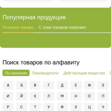
Популярная продукция
Похожие товары
С этим товаром покупают
Поиск товаров по алфавиту
По названию
Производители
Действующие вещества
А
Б
В
Г
Д
Е
Ж
З
И
Й
К
Л
М
Н
О
П
Р
С
Т
У
Ф
Х
Ц
Ч