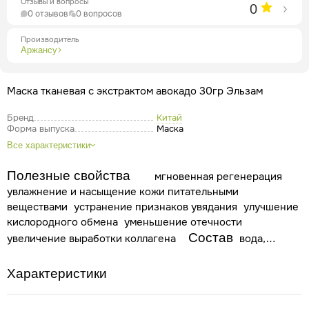
Отзывы и вопросы
0
0 отзывов
0 вопросов
Производитель
Аржансу
Маска тканевая с экстрактом авокадо 30гр Эльзам
Бренд
Китай
Форма выпуска
Маска
Все характеристики
Полезные свойства
мгновенная регенерация
увлажнение и насыщение кожи питательными
веществами
устранение признаков увядания
улучшение
кислородного обмена
уменьшение отечности
Состав
увеличение выработки коллагена
вода,
глицерин, масло карите, бетани, серин, таурин, экстракты:
корни рейнутрии японской, корни шлемника
Характеристики
байкальского, чайные листья, корни солодки, цветы
ромашки аптечной, листья розмарина лекарственного.