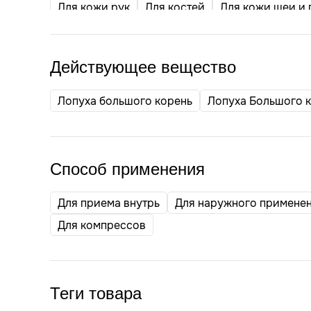
Для кожи рук
Для костей
Для кожи шеи и 
Для органов пищеварения
Для уретры (моче
Для поджелудочной железы
Для печени
У
Действующее вещество
Лопуха большого корень
Лопуха Большого к
Способ применения
Для приема внутрь
Для наружного примене
Для компрессов
Теги товара