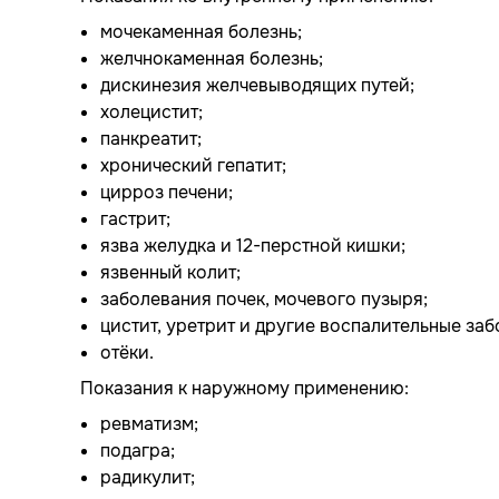
мочекаменная болезнь;
желчнокаменная болезнь;
дискинезия желчевыводящих путей;
холецистит;
панкреатит;
хронический гепатит;
цирроз печени;
гастрит;
язва желудка и 12-перстной кишки;
язвенный колит;
заболевания почек, мочевого пузыря;
цистит, уретрит и другие воспалительные за
отёки.
Показания к наружному применению:
ревматизм;
подагра;
радикулит;