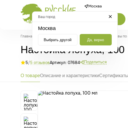
Москва
Ваш город
Каталог
Москва
Главная
/
Каталог
/
Травы и растительные средства
/
Травы по
Выбрать другой
Да, верно
Настойка лопуха, 100
Поделиться
5
/
5 отзывов
Артикул: 07684
О товаре
Описание и характеристики
Сертификат