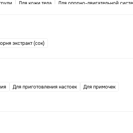
груди
Для кожи тела
Для опорно-двигательной сист
испускательного канала)
Для суставов
рология (андрология)
орня экстракт (сок)
ния
Для приготовления настоек
Для примочек