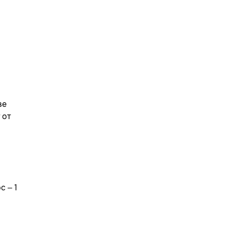
ве
 от
с – 1