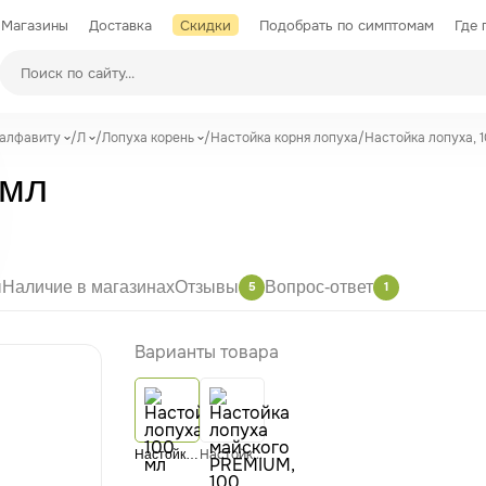
Магазины
Доставка
Скидки
Подобрать по симптомам
Где 
Производители
 алфавиту
/
Л
/
Лопуха корень
/
Настойка корня лопуха
/
Настойка лопуха, 
 мл
ы
Наличие в магазинах
Отзывы
Вопрос-ответ
5
1
Варианты товара
Настойка лопуха майского PREMIUM, 100 мл
Настойка лопуха, 100 мл