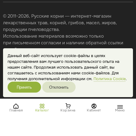
© 2011-2026, Русские корни — интернет-магазин
лекарственных трав, корней, грибов, масел, жиров,
продукции пчеловодства.
Использование материалов возможно только
при письменном согласии и наличии обратной ссылки
на сайт.
Данный веб-сайт использует cookie-файлы в целях
Карта сайта
предоставления вам лучшего пользовательского опыта на
Политика конфиденциальности
нашем сайте. Продолжая использовать данный сайт, вы
Публичная оферта
соглашаетесь с использованием нами cookie-файлов. Для
Обработка персональных данных
получения дополнительной информации см.
Политика Cookie
.
Принять
Отклонить
Главная
Каталог
Корзина
Кабинет
Меню