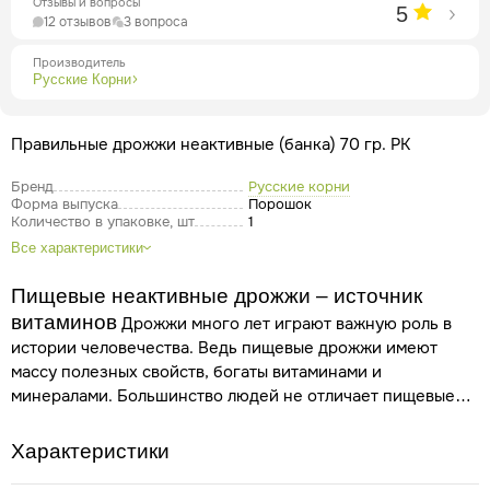
Отзывы и вопросы
5
12 отзывов
3 вопроса
Производитель
Русские Корни
Правильные дрожжи неактивные (банка) 70 гр. РК
Бренд
Русские корни
Форма выпуска
Порошок
Количество в упаковке, шт
1
Все характеристики
Пищевые неактивные дрожжи – источник
витаминов
Дрожжи много лет играют важную роль в
истории человечества. Ведь пищевые дрожжи имеют
массу полезных свойств, богаты витаминами и
минералами.
Большинство людей не отличает пищевые
деактивированные (диетические) дрожжи от
пивоваренных. Последние растут на хмеле и при
Характеристики
производстве пива используются «живьем».
Неактивные