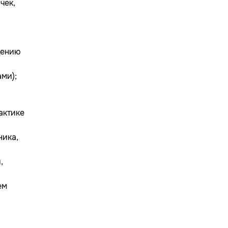
чек,
дению
ми);
актике
ника,
,
ем