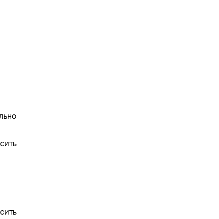
льно
осить
сить