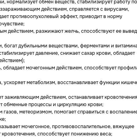
и, нормализует обмен веществ, стабилизирует работу по
еззараживающим действием, справляется с вирусами,
 дает противоопухолевый эффект, приводит в норму
очувствие;
ым действием, разжижают желчь, способствуют ее выве
, богат дубильными веществами, ферментами и витамина
стабилизирует давление, снижает сахар крови, обладает
йствием);
ь, обладает мочегонным действием, способствует профил
, ускоряет метаболизм, восстанавливает функции кишеч
ет заживляющим действием, останавливает кровотечения
ет обменные процессы и циркуляцию крови;
 газов, метеоризмом, помогает справиться с воспалени
ке;
казывает мочегонное, противовоспалительное, вяжущее
т кровотечения, способствует понижению веса;