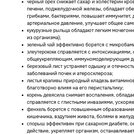
снижает сахар и холестерин кров
черный орех
печени, поджелудочной железы, обладает об
грибками, бактериями, повышает иммунитет,
артериальное давление, улучшает общее сам
обладают легким мочегонн
кукурузные рыльца
из организма);
эффективно борется с микробами
зеленый чай
справляется с интоксикациями, 
элеутерококк
общеукрепляющим, иммуномоделирующим де
устраняет одышку и отечност
березовый лист
заболеваний почек и атеросклероза;
природный кладезь витаминов
листья крапивы
благотворно влияя на его перистальтику;
снимает воспаления, облада
корень девясила
справляется с глистными инвазиями, ускоря
борется с повышенным образованием
фенхель
кишечника, вздутием живота, болями в желуд
эффективен при сахарном диабете, о
спорыш
действие, укрепляет организм, останавливае