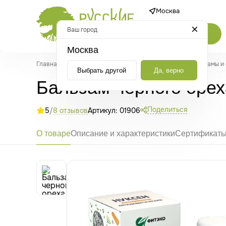
Москва
Ваш город
Каталог
Москва
Главная
/
Каталог
/
Бальзамы, сиропы и эликсиры
/
Бальзамы и
Выбрать другой
Да, верно
Бальзам черного орех
Поделиться
5
/
8 отзывов
Артикул: 01906
О товаре
Описание и характеристики
Сертификат