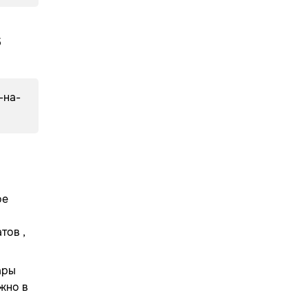
5
-на-
ое
тов ,
ары
жно в