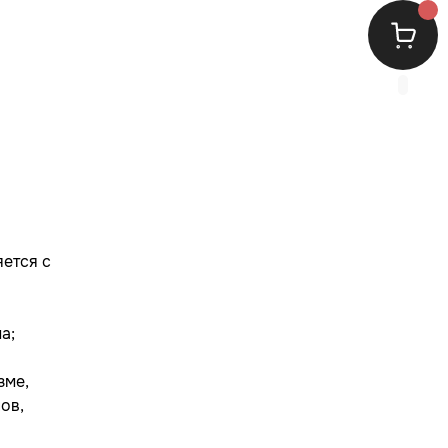
яется с
а;
зме,
ов,