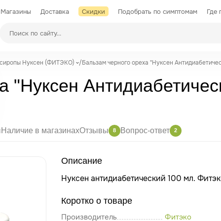
Магазины
Доставка
Скидки
Подобрать по симптомам
Где 
Производители
 сиропы Нуксен (ФИТЭКО)
/
Бальзам черного ореха "Нуксен Антидиабетичес
а "Нуксен Антидиабетическ
ы
Наличие в магазинах
Отзывы
Вопрос-ответ
8
2
Описание
Нуксен антидиабетический 100 мл. Фитэ
Коротко о товаре
Производитель
Фитэко