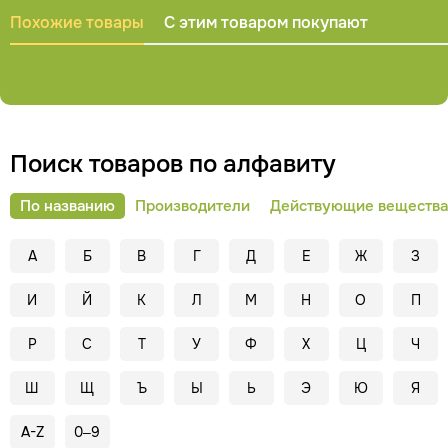
Похожие товары
С этим товаром покупают
Поиск товаров по алфавиту
По названию
Производители
Действующие вещества
А
Б
В
Г
Д
Е
Ж
З
И
Й
К
Л
М
Н
О
П
Р
С
Т
У
Ф
Х
Ц
Ч
Ш
Щ
Ъ
Ы
Ь
Э
Ю
Я
A-Z
0–9