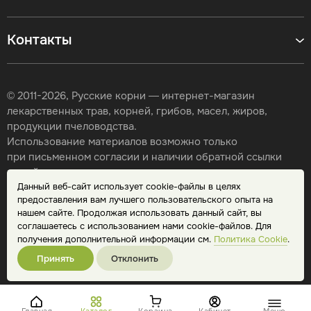
Контакты
© 2011-2026, Русские корни — интернет-магазин
лекарственных трав, корней, грибов, масел, жиров,
продукции пчеловодства.
Использование материалов возможно только
при письменном согласии и наличии обратной ссылки
на сайт.
Данный веб-сайт использует cookie-файлы в целях
Карта сайта
предоставления вам лучшего пользовательского опыта на
Политика конфиденциальности
нашем сайте. Продолжая использовать данный сайт, вы
Публичная оферта
соглашаетесь с использованием нами cookie-файлов. Для
Обработка персональных данных
получения дополнительной информации см.
Политика Cookie
.
Принять
Отклонить
Главная
Каталог
Корзина
Кабинет
Меню