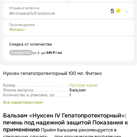
Отзывы и вопросы
5
6 отзывов
10 вопросов
Производитель
Фитэко
Скидка от количества
Скидка 15%
от 3 шт.
545 ₽ / шт.
Нуксен гепатопротекторный 100 мл. Фитэко
Бренд
Русские корни
Форма выпуска
Бальзам
Количество в упаковке, шт
1
Все характеристики
Бальзам «Нуксен IV Гепатопротекторный»:
печень под надежной защитой
Показания к
применению
Приём бальзама рекомендуется в
следующих случаях:
при хроническом воспалении