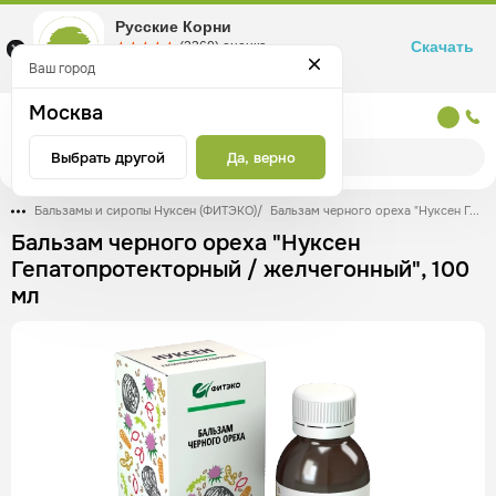
Русские Корни
Скачать
☆☆☆☆☆
★★★★★
(2360) оценка
Маркетплейс товаров для здоровья
Ваш город
Москва
Москва
Выбрать другой
Да, верно
Бальзамы и сиропы Нуксен (ФИТЭКО)
/
Бальзам черного ореха "Нуксен Гепатопротекторный / желчегонный", 100 мл
Бальзам черного ореха "Нуксен
Гепатопротекторный / желчегонный", 100
мл