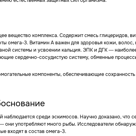
ению естественных защитных сил организма.
е вещество комплекса. Содержит смесь глицеридов, в
ты омега-3. Витамин А важен для здоровья кожи, волос, 
рвной системы и усвоении кальция. ЭПК и ДГК — наиболе
ающие сердечно-сосудистую систему, обменные процесс
могательные компоненты, обеспечивающие сохранность
боснование
й наблюдается среди эскимосов. Научно доказано, что с
я — они употребляют много рыбы. Исследователи обнаруж
ые входят в состав омега-3.