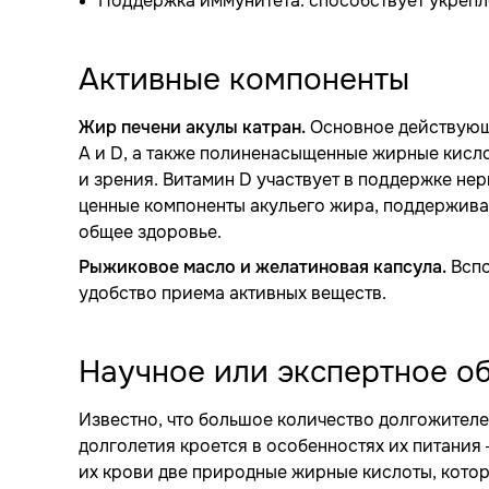
Поддержка иммунитета: способствует укрепл
Активные компоненты
Жир печени акулы катран.
Основное действующе
А и D, а также полиненасыщенные жирные кисло
и зрения. Витамин D участвует в поддержке не
ценные компоненты акульего жира, поддержив
общее здоровье.
Рыжиковое масло и желатиновая капсула.
Вспо
удобство приема активных веществ.
Научное или экспертное о
Известно, что большое количество долгожителе
долголетия кроется в особенностях их питани
их крови две природные жирные кислоты, котор