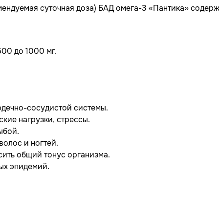
мендуемая суточная доза) БАД омега-3 «Пантика» содерж
500 до 1000 мг.
ердечно-сосудистой системы.
ские нагрузки, стрессы.
ыбой.
 волос и ногтей.
ысить общий тонус организма.
ных эпидемий.