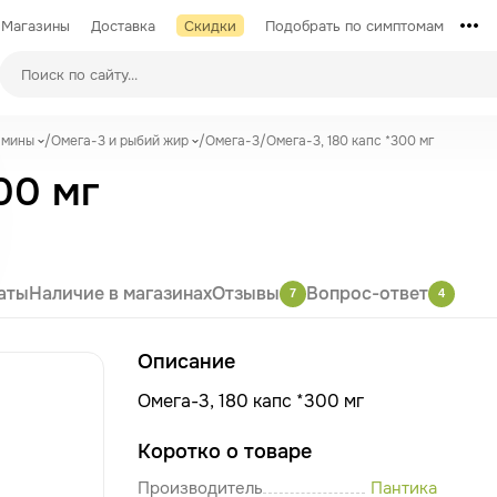
Магазины
Доставка
Скидки
Подобрать по симптомам
амины
/
Омега-3 и рыбий жир
/
Омега-3
/
Омега-3, 180 капс *300 мг
00 мг
аты
Наличие в магазинах
Отзывы
Вопрос-ответ
7
4
Описание
Омега-3, 180 капс *300 мг
Коротко о товаре
Производитель
Пантика