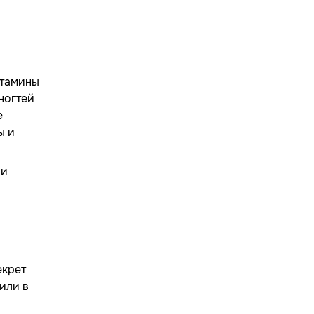
итамины
ногтей
е
ы и
 и
екрет
или в