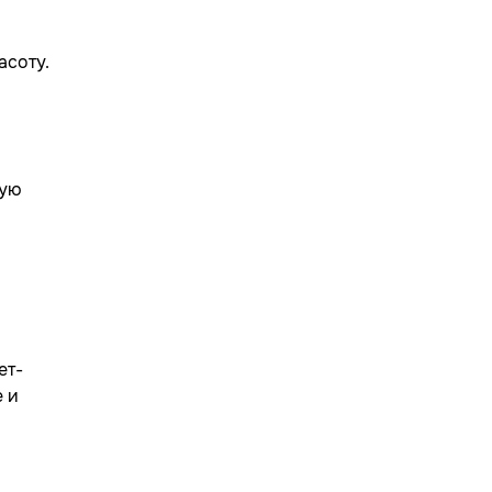
асоту.
мую
ет-
е и