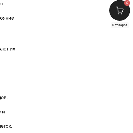
ст
0
тояние
0 товаров
ают их
дов.
с и
еток.