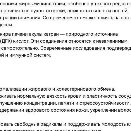
нными жирными кислотами, особенно у тех, кто редко е
проявляться сухостью кожи, ломкостью волос и ногтей,
рации внимания. Со временем это может влиять на сос
цессы.
 жира печени акулы катран — природного источника
(ДГК) кислот. Эти соединения относятся к незаменимым
т самостоятельно. Современные исследования подтвержд
ой и иммунной систем.
ормализации жирового и холестеринового обмена.
живать нормальную вязкость крови и эластичность сосу
лучшению концентрации, памяти и стрессоустойчивости.
поддержании здорового состояния кожи, укреплении воло
зовать свободные радикалы и поддерживать молодость кл