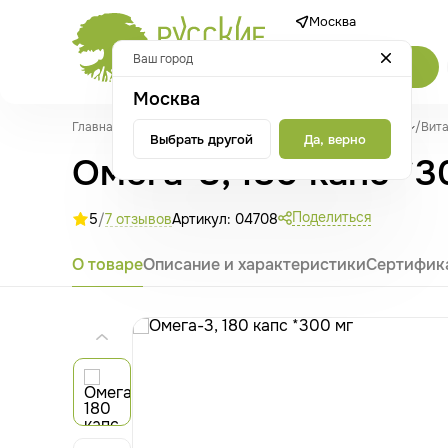
Москва
Ваш город
Каталог
Москва
Главная
/
Каталог
/
Витамины, минералы и аминокислоты
/
Вит
Выбрать другой
Да, верно
Омега-3, 180 капс *3
Поделиться
5
/
7 отзывов
Артикул: 04708
О товаре
Описание и характеристики
Сертифик