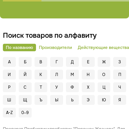
публикуемые на нашем сайте материалы защищены
авторским правом. При повторной публикации указание
авторства и ссылка на первоисточник обязательны.
Поиск товаров по алфавиту
По названию
Производители
Действующие вещества
А
Б
В
Г
Д
Е
Ж
З
И
Й
К
Л
М
Н
О
П
Р
С
Т
У
Ф
Х
Ц
Ч
Ш
Щ
Ъ
Ы
Ь
Э
Ю
Я
A-Z
0–9