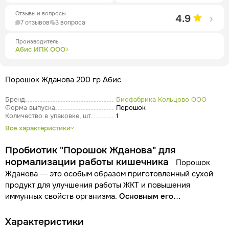
Отзывы и вопросы
4.9
7 отзывов
3 вопроса
Производитель
Абис ИПК ООО
Порошок Жданова 200 гр Абис
Бренд
Биофабрика Кольцово ООО
Форма выпуска
Порошок
Количество в упаковке, шт
1
Все характеристики
Пробиотик "Порошок Жданова" для
нормализации работы кишечника
Порошок
Жданова — это особым образом приготовленный сухой
продукт для улучшения работы ЖКТ и повышения
иммунных свойств организма.
Основным его
компонентом являются пробиотические бактерии Bacillus
subtilis
(сенная палочка). Вспомогательными — отруби,
Характеристики