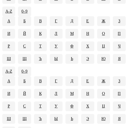
A-Z
0–9
А
Б
В
Г
Д
Е
Ж
З
И
Й
К
Л
М
Н
О
П
Р
С
Т
У
Ф
Х
Ц
Ч
Ш
Щ
Ъ
Ы
Ь
Э
Ю
Я
A-Z
0–9
А
Б
В
Г
Д
Е
Ж
З
И
Й
К
Л
М
Н
О
П
Р
С
Т
У
Ф
Х
Ц
Ч
Ш
Щ
Ъ
Ы
Ь
Э
Ю
Я