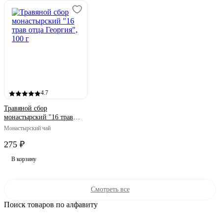
4.7
Травяной сбор
монастырский "16 трав
отца Георгия", 100 г
Монастырский чай
275 ₽
В корзину
Смотреть все
Поиск товаров по алфавиту