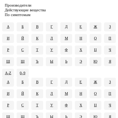
По названию
Производители
Действующие вещества
По симптомам
А
Б
В
Г
Д
Е
Ж
З
И
Й
К
Л
М
Н
О
П
Р
С
Т
У
Ф
Х
Ц
Ч
Ш
Щ
Ъ
Ы
Ь
Э
Ю
Я
A-Z
0–9
А
Б
В
Г
Д
Е
Ж
З
И
Й
К
Л
М
Н
О
П
Р
С
Т
У
Ф
Х
Ц
Ч
Ш
Щ
Ъ
Ы
Ь
Э
Ю
Я