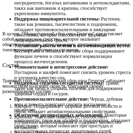
ингредиентов, богатых витаминами и антиоксидантами,
таких как шиповник и крапива, способствует
укреплению иммунитета.
Поддержка пищеварительной системы:
Растения,
такие как ромашка, тысячелистник и подорожник,
обладают противовоспалительными и вяжущими
В целом, "Монастырский сбор отца Георгия" представляет
свойствами, которые способствуют здоровью
собой комплексное средство, которое оказывает
пищеварительного тракта.
общеукрепляющее, успокаивающее, противовоспалительное и
Улучшение работы печени и желчевыводящих путей:
тонизирующее действие на организм.
Бессмертник и полынь в составе сбора поддерживают
функции печени и способствуют нормализации
процесса желчеотделения.
Состав
Успокоительное и антистрессовое действие:
Пустырник и шалфей помогают снизить уровень стресса
и улучшить качество сна.
Травяной сбор "Монастырский сбор отца Георгия" обладает
Поддержка сердечно-сосудистой системы:
Травы,
множеством полезных свойств, благодаря своему
такие как хвощ и спорыш, полезны для поддержания
разнообразному составу:
здоровья сердца и сосудов.
Противовоспалительное действие:
Череда, дубовая
кора и таволга помогают снизить воспаление в
Шалфей: Поддерживает здоровье ротовой полости и
организме.
горла, обладает антибактериальными свойствами.
Облегчение респираторных заболеваний:
Некоторые
Крапива: Укрепляет иммунитет, способствует
компоненты, такие как шалфей и подорожник, обладают
улучшению кровообращения и содержит множество
свойствами, которые помогают при простудах и
витаминов.
воспалительных процессах дыхательных путей.
Ромашка: Известна своими успокаивающими и