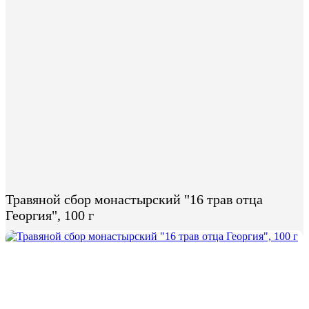
Чаи для похудения
Детские чаи
Вятский иван-чай
Гречишный чай
Имбирный чай
Китайский чай
Монастырский чай
Чайные шоколадки
Перейти в раздел
/
Монастырский чай
/
Травяной сбор монастырский "16 трав отца Георгия",
100 г
Травяной сбор монастырский "16 трав отца
Георгия", 100 г