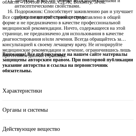
Зверобой: Известен своими антидепрессивными и
области – Почтой России, СДЭК, Boxberry, 5Post.
антисептическими свойствами.
Подорожник: Способствует заживлению ран и улучшает
работу пищеварительной системы.
Все содержание на этой странице представлено в общей
форме и не предназначено в качестве профессиональной
медицинской рекомендации. Ничто, содержащееся на этой
странице, не предназначено для использования в качестве
диагностирования и/или лечения. Всегда обращайтесь за
консультацией к своему лечащему врачу. Не игнорируйте
медицинские рекомендации и лечение, ограничившись лишь
Внимание! Все публикуемые на нашем сайте материалы
прочтением данной страницы.
защищены авторским правом. При повторной публикации
указание авторства и ссылка на первоисточник
обязательны.
Характеристики
Органы и системы
Действующее вещество