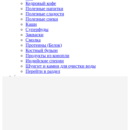
Кедровый кофе
Полезные напитки
Полезные сладости
Полезные снеки
Каши
Суперфуды
Закваски
Смолка
Протеины (Белок)
Костный бульон
Продукты из конопли
Индийские специи
Шунгит и камни для очистки воды
Перейти в раздел
/
Чаи
Фито чай в фильтр-пакетах