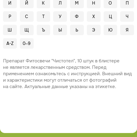
И
Й
К
Л
М
Н
О
П
Р
С
Т
У
Ф
Х
Ц
Ч
Ш
Щ
Ъ
Ы
Ь
Э
Ю
Я
A-Z
0–9
Препарат Фитосвечи "Чистотел", 10 штук в блистере
не является лекарственным средством. Перед
применением ознакомьтесь с инструкцией. Внешний вид
и характеристики могут отличаться от фотографий
на сайте. Актуальные данные указаны на этикетке.