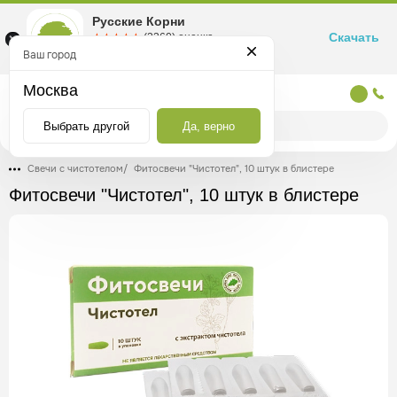
Русские Корни
Скачать
☆☆☆☆☆
★★★★★
(2360) оценка
Маркетплейс товаров для здоровья
Ваш город
Москва
Москва
Выбрать другой
Да, верно
Свечи с чистотелом
/
Фитосвечи "Чистотел", 10 штук в блистере
Фитосвечи "Чистотел", 10 штук в блистере