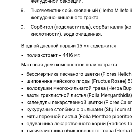
желудочной секреции.
Тысячелистник обыкновенный (Herba Millefoli
желудочно-кишечного тракта.
Сорбитол (подсластитель), сорбат калия (к
кислотности), вода очищенная.
В одной дневной порции 15 мл содержится:
полиэкстракт – 4416 мг.
Массовая доля компонентов полиэкстракта:
бессмертника песчаного цветки (Flores Helichry
шиповника майского плоды (Fructus Rosae) 5
володушки многожильчатой трава (Herba Bupleu
вахты трехлистной листья (Folia Menyanthidis)
календулы лекарственной цветки (Flores Calen
кукурузные столбики с рыльцами (Styli cum st
мяты перечной листья (Folia Menthae piperitae
одуванчика лекарственного корни (Radices Tar
тысячелистника обыкновенного трава (Herba Mil