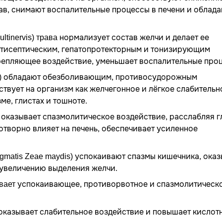
ав, снимают воспалительные процессы в печени и облад
нормализует состав желчи и делает ее
tinervis) трава
нтисептическим, гепатопротекторным и тонизирующим
репляющее воздействие, уменьшает воспалительные про
обладают обезболивающим, противосудорожным
)
твует на организм как желчегонное и лёгкое слабительн
е, глистах и тошноте.
оказывает спазмолитическое воздействие, расслабляя г
творно влияет на печень, обеспечивает усиленное
успокаивают спазмы кишечника, ока
igmatis Zeae maydis)
 увеличению выделения желчи.
успокаивающее, противорвотное и спазмолитическ
ывает
оказывает слабительное воздействие и повышает кислот