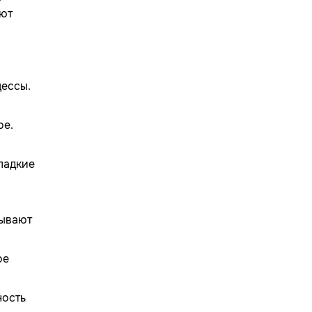
ают
цессы.
ое.
ладкие
зывают
ое
ность