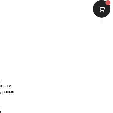
т
ного и
удочных
т
ю