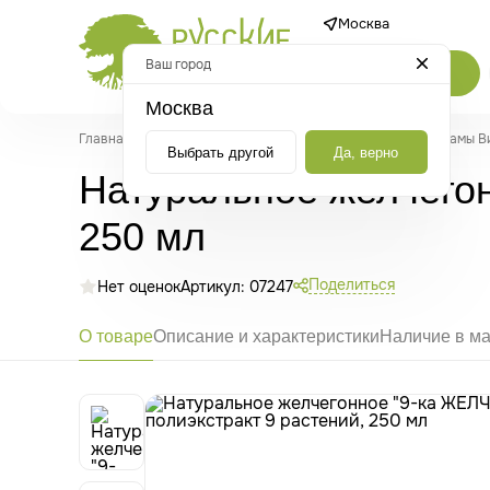
Москва
Ваш город
Каталог
Москва
Главная
/
Каталог
/
Бальзамы, сиропы и эликсиры
/
Бальзамы Ви
Выбрать другой
Да, верно
Натуральное желчегон
250 мл
Поделиться
Нет оценок
Артикул: 07247
О товаре
Описание и характеристики
Наличие в ма