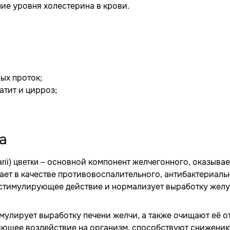
ие уровня холестерина в крови.
ых проток;
атит и цирроз;
а
– основной компонент желчегонного, оказывае
rii) цветки
ает в качестве противовоспалительного, антибактериаль
 стимулирующее действие и нормализует выработку жел
мулирует выработку печени желчи, а также очищают её о
яющее воздействие на организм, способствуют снижени