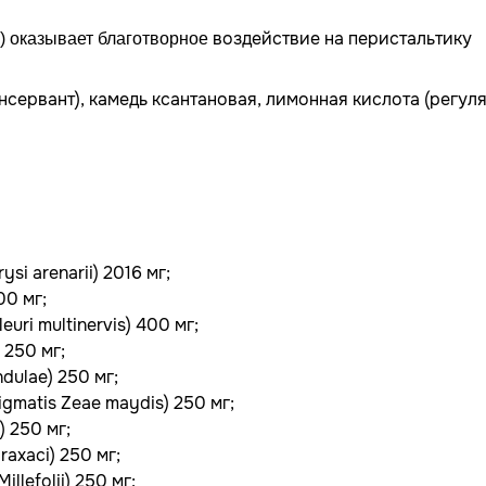
воздействие на перистальтику
i) оказывает благотворное
онсервант), камедь ксантановая, лимонная кислота (регул
si arenarii) 2016 мг;
00 мг;
ri multinervis) 400 мг;
 250 мг;
dulae) 250 мг;
igmatis Zeae maydis) 250 мг;
) 250 мг;
axaci) 250 мг;
lefolii) 250 мг;