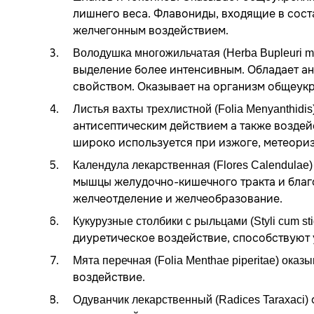
лишнего веса. Флавониды, входящие в сост
желчегонным воздействием.
Володушка многожильчатая (Herba Bupleuri mul
выделение более интенсивным. Обладает а
свойством. Оказывает на организм общеук
Листья вахты трехлистной (Folia Menyanthidis
антисептическим действием а также воздейс
широко используется при изжоге, метеоризм
Календула лекарственная (Flores Calendulae)
мышцы желудочно-кишечного тракта и благо
желчеотделение и желчеобразование.
Кукурузные столбики с рыльцами (Styli cum st
диуретическое воздействие, способствуют
Мята перечная (Folia Menthae piperitae) оказ
воздействие.
Одуванчик лекарственный (Radices Taraxaci)