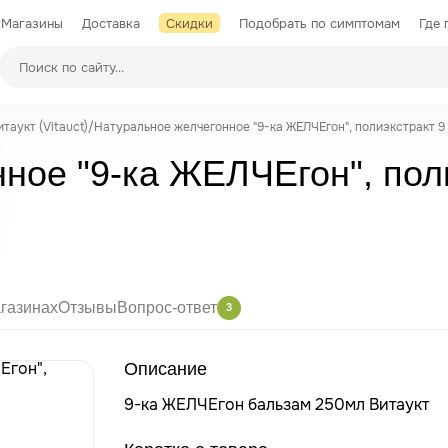
Магазины
Доставка
Скидки
Подобрать по симптомам
Где 
Производители
таукт (Vitauct)
/
Натуральное желчегонное "9-ка ЖЕЛЧЕгон", полиэкстракт 9 
ное "9-ка ЖЕЛЧЕгон", поли
газинах
Отзывы
Вопрос-ответ
3
Описание
9-ка ЖЕЛЧЕгон бальзам 250мл Витаукт