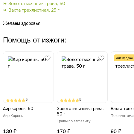
⏩ Золототысячник трава, 50 г
⏩ Вахта трехлистная, 25 г
Желаем здоровья!
Помощь от изжоги:
Хит продаж
5
5
Аир корень, 50 г
Золототысячник трава,
Вахта трехл
50 г
Аир Корень
По симптома
Травы по алфавиту
130 ₽
170 ₽
90 ₽