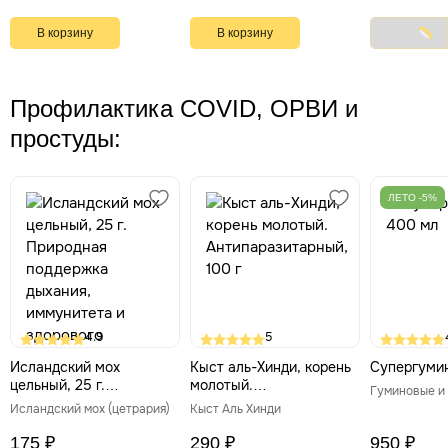
В корзину
В корзину
Профилактика COVID, ОРВИ и
простуды:
ЛЕТО -5%
4.9
5
Исландский мох
Кыст аль-Хинди, корень
Супергумин
цельный, 25 г.
молотый.
Природная поддержка
Антипаразитарный, 100 г
Исландский мох (цетрария)
Кыст Аль Хинди
дыхания, иммунитета и
здорового пищеварения
175 ₽
290 ₽
950 ₽