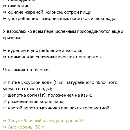
⏩ ожирение;
⏩ обилие жареной, жирной, острой пищи;
⏩ употребление газированных напитков и шоколада.
У взрослых ко всем перечисленным присоединяются ещё 2
причины:
⏩ курение и употребление алкоголя;
⏩ применение спазмолитических препаратов.
Что поможет от изжоги:
✅ питьё уксусной воды (1 ч.л. натурального яблочного
уксуса на стакан воды);
✅ щепотка соли (1 г), положенная на язык;
✅ разжёвывание корня аира;
✅ настой золототысячника или вахты трёхлистной.
⏩ Уксус яблочный на меду и травах 3%.
⏩ Аир корень, 50 г