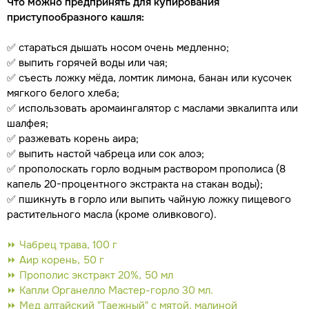
Что можно предпринять для купирования
приступообразного кашля:
✅ стараться дышать носом очень медленно;
✅ выпить горячей воды или чая;
✅ съесть ложку мёда, ломтик лимона, банан или кусочек
мягкого белого хлеба;
✅ использовать аромаингалятор с маслами эвкалипта или
шалфея;
✅ разжевать корень аира;
✅ выпить настой чабреца или сок алоэ;
✅ прополоскать горло водным раствором прополиса (8
капель 20-процентного экстракта на стакан воды);
✅ пшикнуть в горло или выпить чайную ложку пищевого
растительного масла (кроме оливкового).
⏩ Чабрец трава, 100 г
⏩ Аир корень, 50 г
⏩ Прополис экстракт 20%, 50 мл
⏩ Капли Органелло Мастер-горло 30 мл.
⏩ Мед алтайский "Таежный" с мятой, малиной