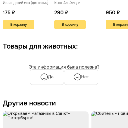
Природная поддержка
Антипаразитарный, 100 г
Исландский мох (цетрария)
Кыст Аль Хинди
дыхания, иммунитета и
здорового пищеварения
175 ₽
290 ₽
950 ₽
В корзину
В корзину
В корзин
Товары для животных:
Эта информация была полезна?
Да
Нет
Другие новости