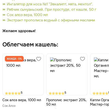
⏩ Ингалятор для носа №1 "Эвкалипт, мята, ментол".
⏩ Рябчик сычуаньский. При простуде, от кашля, 50 г
⏩ Сок алоэ вера, 1000 мл
⏩ Экстракт прополиса водный с эфирными маслами
Желаем здоровья!
Облегчаем кашель:
ЖАЖДА -5%
5
5
Сок алоэ вера, 1000 мл
Прополис экстракт 20%,
Капли Орг
50 мл
Мастер-гор
Сок Алоэ