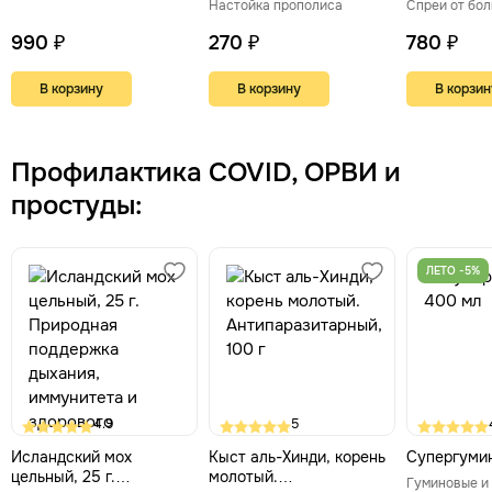
Настойка прополиса
Спреи от бол
990 ₽
270 ₽
780 ₽
В корзину
В корзину
В корзин
Профилактика COVID, ОРВИ и
простуды:
ЛЕТО -5%
4.9
5
Исландский мох
Кыст аль-Хинди, корень
Супергумин
цельный, 25 г.
молотый.