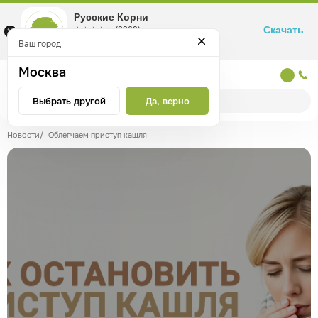
Русские Корни
Скачать
☆☆☆☆☆
★★★★★
(2360) оценка
Маркетплейс товаров для здоровья
Ваш город
Москва
Москва
Выбрать другой
Да, верно
Новости
/
Облегчаем приступ кашля