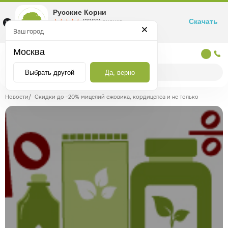
Русские Корни
Скачать
☆☆☆☆☆
★★★★★
(2360) оценка
Маркетплейс товаров для здоровья
Ваш город
Москва
Москва
Выбрать другой
Да, верно
Новости
/
Скидки до -20% мицелий ежовика, кордицепса и не только