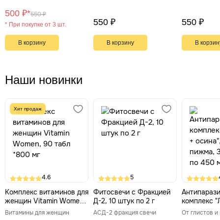
штук Фитэко
штук
лисичкой, 
500 ₽*
550 ₽
550 ₽
550 ₽
* При покупке от 3 шт.
В корзину
В корзину
В корзин
Наши новинки
Хит продаж
4.6
5
Комплекс витаминов для
Фитосвечи с Фракцией
Антипараз
женщин Vitamin Women,
Д-2, 10 штук по 2 г
комплекс "
90 табл *800 мг
осина", гво
Витамины для женщин
АСД-2 фракция свечи
От глистов и
30 капсул 