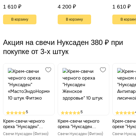
ноотроп. Нервы, сосуды,
умственная
мозг, 100 г
100 г
1 610 ₽
4 200 ₽
1 610 ₽
В корзину
В корзину
В корзин
Акция на свечи Нуксаден 380 ₽ при
покупке от 3-х штук
5
5
Крем-свечи черного
Крем-свечи черного
Крем-свечи
ореха "Нуксаден"
ореха "Нуксаден
орехе "Нук
«МастоЭндоНорм» 10
Женское здоровье" 10
Антипарази
Свечи Нуксаден (Фитэко)
Свечи Нуксаден (Фитэко)
Свечи Нукса