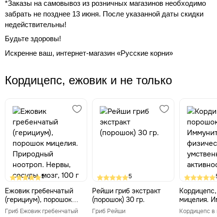
*Заказы на самовывоз из розничных магазинов необходимо
забрать не позднее 13 июня. После указанной даты скидки
недействительны!
Будьте здоровы!
Искренне ваш, интернет-магазин «Русские корни»
Кордицепс, ежовик и не только
5
5
Ежовик гребенчатый
Рейши гриб экстракт
Кордицепс,
(герициум), порошок
(порошок) 30 гр.
мицелия. И
мицелия. Природный
физическая
Гриб Ежовик гребенчатый
Гриб Рейши
Кордицепс в