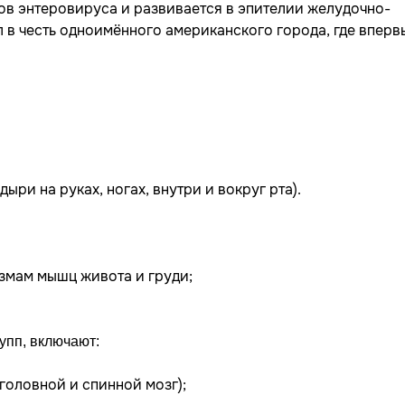
ов энтеровируса и развивается в эпителии желудочно-
л в честь одноимённого американского города, где вперв
ри на руках, ногах, внутри и вокруг рта).
змам мышц живота и груди;
упп, включают:
оловной и спинной мозг);