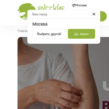
Москва
Ваш город
Каталог
Москва
Главная
/
Новости
/
Что такое вирус Коксаки
Выбрать другой
Да, верно