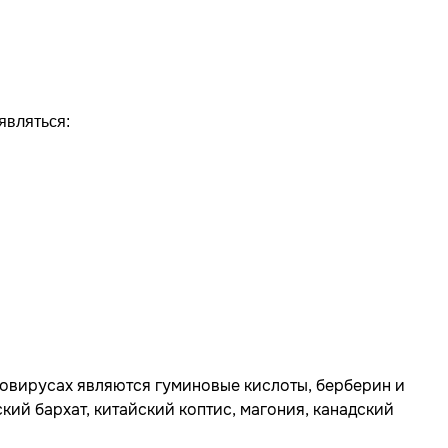
являться:
овирусах являются гуминовые кислоты, берберин и
ий бархат, китайский коптис, магония, канадский