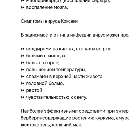
⏩ миоперикардит (воспаление сердца);
⏩ воспаление мозга.
Симптомы вируса Коксаки
В зависимости от типа инфекции вирус может про
⏩ волдырями на кистях, стопах и во рту;
⏩ болями в мышцах;
⏩ болью в горле;
⏩ повышением температуры;
⏩ спазмами в верхней части живота;
⏩ головной болью;
⏩ рвотой;
⏩ чувствительностью к свету.
Наиболее эффективными средствами при энтер
берберинсодержащие растения: куркума, амурск
желтокорень, колючий мак.