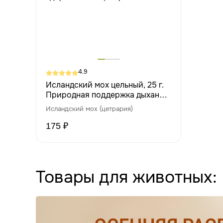
4.9
Исландский мох цельный, 25 г.
Природная поддержка дыхания,
иммунитета и здорового
Исландский мох (цетрария)
пищеварения
175 ₽
Товары для животных: