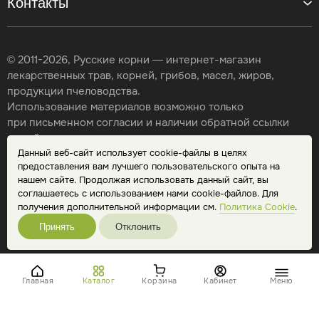
Контакты
© 2011-2026, Русские корни — интернет-магазин
лекарственных трав, корней, грибов, масел, жиров,
продукции пчеловодства.
Использование материалов возможно только
при письменном согласии и наличии обратной ссылки
на сайт.
Данный веб-сайт использует cookie-файлы в целях
Карта сайта
предоставления вам лучшего пользовательского опыта на
Политика конфиденциальности
нашем сайте. Продолжая использовать данный сайт, вы
Публичная оферта
соглашаетесь с использованием нами cookie-файлов. Для
Обработка персональных данных
получения дополнительной информации см.
Политика Cookie
.
Принять
Отклонить
Главная
Каталог
Корзина
Кабинет
Меню