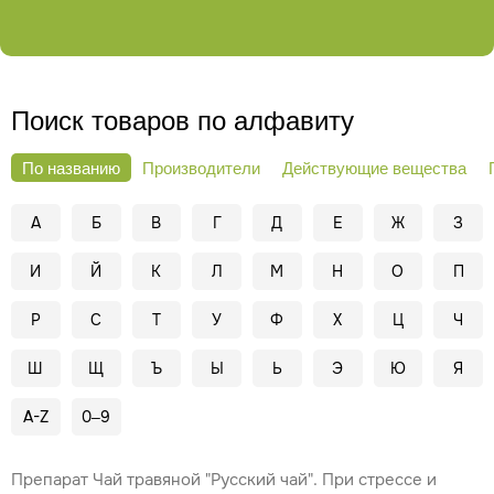
Поиск товаров по алфавиту
По названию
Производители
Действующие вещества
А
Б
В
Г
Д
Е
Ж
З
И
Й
К
Л
М
Н
О
П
Р
С
Т
У
Ф
Х
Ц
Ч
Ш
Щ
Ъ
Ы
Ь
Э
Ю
Я
A-Z
0–9
Препарат Чай травяной "Русский чай". При стрессе и