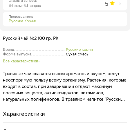
Отзывы и вопросы
5
1 отзыв
1 вопрос
Производитель
Русские Корни
Русский чай №2 100 гр. РК
Бренд
Русские корни
Форма выпуска
Сухая смесь
Все характеристики
Травяные чаи славятся своим ароматов и вкусом, несут
неоспоримую пользу всему организму. Растения, которые
входят в состав, при заваривании отдают максимум
полезных веществ, антиоксидантов, витаминов,
натуральных полифенолов. В травяном напитке "Русский
чай" грамотно сбалансированы все ингредиенты, приятно
сочетаются вкусовые качества и запах. В смеси нет
Характеристики
консервантов, ароматизаторов, лишних примесей.
Напиток обладает успокаивающим, общеукрепляющим