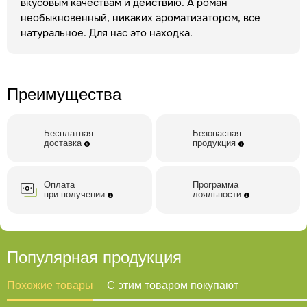
вкусовым качествам и действию. А роман
чай"
Купить Русский чай № 2 вы можете в фирменной
необыкновенный, никаких ароматизатором, все
сети наших
фитоаптек «Русские корни»
или заказать
натуральное. Для нас это находка.
через интернет-магазин. Заказы из интернет-магазина
доставляем курьером по Москве и Московской области.
По Московской области – Почтой России, СДЭК, Boxberry,
5Post
Внимание! Все публикуемые на нашем сайте
Преимущества
материалы защищены авторским правом. При повторной
публикации указание авторства и ссылка на первоисточник
обязательны.
Бесплатная
Безопасная
доставка
продукция
Оплата
Программа
при получении
лояльности
Популярная продукция
Похожие товары
С этим товаром покупают