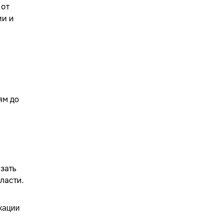
 от
ии и
ям до
зать
ласти.
кации