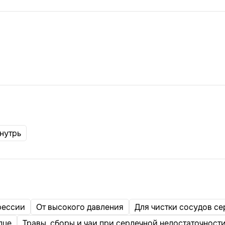
нутрь
рессии
От высокого давления
Для чистки сосудов се
дце
Травы, сборы и чаи при сердечной недостаточност