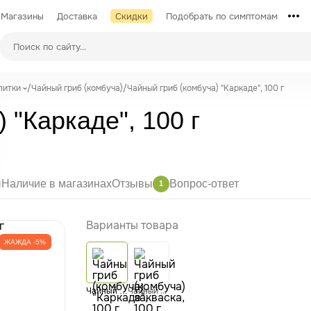
Магазины
Доставка
Скидки
Подобрать по симптомам
питки
/
Чайный гриб (комбуча)
/
Чайный гриб (комбуча) "Каркаде", 100 г
 "Каркаде", 100 г
ы
Наличие в магазинах
Отзывы
Вопрос-ответ
1
Варианты товара
ЖАЖДА -5%
Чайный гриб (комбуча) закваска, 100 г
Чайный гриб (комбуча) "Каркаде", 100 г