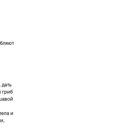
ебляют
 дать
й гриб
ршавой
лела и
и,