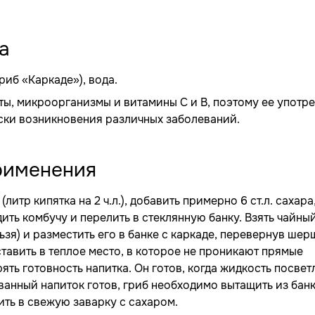
а
иб «Каркаде»), вода.
ты, микроорганизмы и витамины С и В, поэтому ее употр
ски возникновения различных заболеваний.
рименения
итр кипятка на 2 ч.л.), добавить примерно 6 ст.л. сахара,
ить комбучу и перелить в стеклянную банку. Взять чайны
льзя) и разместить его в банке с каркаде, перевернув ше
тавить в теплое место, в которое не проникают прямые
ять готовность напитка. Он готов, когда жидкость посвет
анный напиток готов, гриб необходимо вытащить из банк
ть в свежую заварку с сахаром.