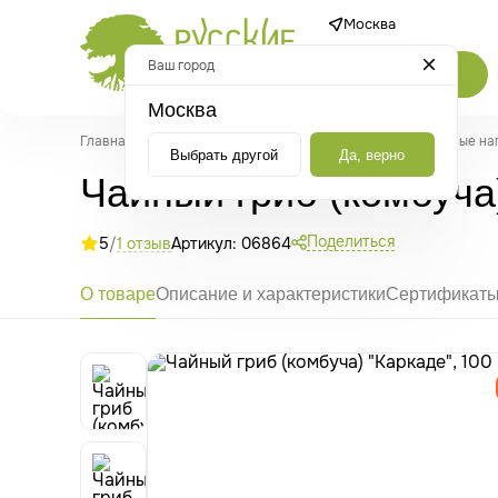
Москва
Ваш город
Каталог
Москва
Главная
/
Каталог
/
Здоровое питание и напитки
/
Полезные на
Выбрать другой
Да, верно
Чайный гриб (комбуча)
Поделиться
5
/
1 отзыв
Артикул: 06864
О товаре
Описание и характеристики
Сертификат