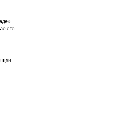
аде».
ае его
я
сыщен