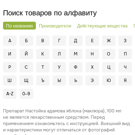
Поиск товаров по алфавиту
По названию
Производители
Действующие вещества
А
Б
В
Г
Д
Е
Ж
З
И
Й
К
Л
М
Н
О
П
Р
С
Т
У
Ф
Х
Ц
Ч
Ш
Щ
Ъ
Ы
Ь
Э
Ю
Я
A-Z
0–9
Препарат Настойка адамова яблока (маклюра), 100 мл
не является лекарственным средством. Перед
применением ознакомьтесь с инструкцией. Внешний вид
и характеристики могут отличаться от фотографий