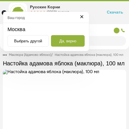
Русские Корни
Скачать
☆☆☆☆☆
★★★★★
(2360) оценка
Маркетплейс товаров для здоровья
Ваш город
Москва
Москва
Выбрать другой
Да, верно
Маклюра (Адамово яблоко)
/
Настойка адамова яблока (маклюра), 100 мл
Настойка адамова яблока (маклюра), 100 мл