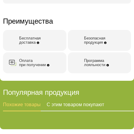
публикации указание авторства и ссылка на первоисточник
Амарантовое масло по
обязательны.
Смотрите также:
низким ценам
Натуральный барсучий жир
Индийские
Преимущества
Аюрведические препараты
Бесплатная
Безопасная
доставка
продукция
Оплата
Программа
при получении
лояльности
Популярная продукция
Похожие товары
С этим товаром покупают