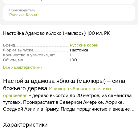
Производитель
Русские Корни
Настойка Адамово яблоко (маклюры) 100 мл. РК
Бренд
Русские корни
Форма выпуска
Настойка
Количество в упаковке, шт
1
Объем, мл
100
Все характеристики
Настойка адамова яблока (маклюры) – сила
божьего дерева
Маклюра яблоконосная или
оранжевая
– дерево высотой до 20 метров, из семейства
тутовых. Произрастает в Северной Америке, Африке,
Средней Азии и в Крыму. Плоды морщинистые и внешне
напоминают апельсин. Поэтому, маклюру часто называют
лжеапельсином. Имеет растение и другие имена: адамово
Характеристики
яблоко, китайский апельсин, и божье дерево.
Мякоть
плодов пахнет огурцом, но несъедобна. Плоды адамова