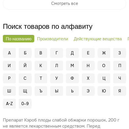
Смотреть все
Поиск товаров по алфавиту
По названию
Производители
Действующие вещества
А
Б
В
Г
Д
Е
Ж
З
И
Й
К
Л
М
Н
О
П
Р
С
Т
У
Ф
Х
Ц
Ч
Ш
Щ
Ъ
Ы
Ь
Э
Ю
Я
A-Z
0–9
Препарат Кэроб плоды слабой обжарки порошок, 200 г
не является лекарственным средством. Перед