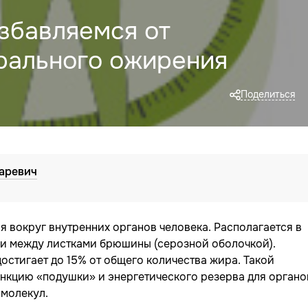
избавляемся от
рального ожирения
Поделиться
аревич
 вокруг внутренних органов человека. Располагается в
и между листками брюшины (серозной оболочкой).
стигает до 15% от общего количества жира. Такой
ункцию «подушки» и энергетического резерва для органо
 молекул.