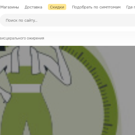
Магазины
Доставка
Скидки
Подобрать по симптомам
Где 
Производители
 висцерального ожирения