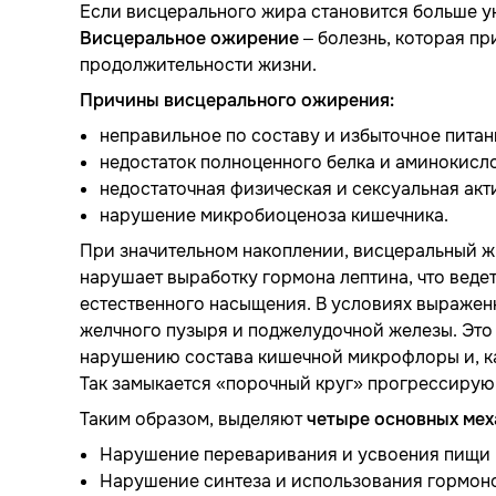
Если висцерального жира становится больше ук
Висцеральное ожирение
– болезнь, которая пр
продолжительности жизни.
Причины висцерального ожирения:
неправильное по составу и избыточное питан
недостаток полноценного белка и аминокисло
недостаточная физическая и сексуальная акт
нарушение микробиоценоза кишечника.
При значительном накоплении, висцеральный ж
нарушает выработку гормона лептина, что веде
естественного насыщения. В условиях выражен
желчного пузыря и поджелудочной железы. Эт
нарушению состава кишечной микрофлоры и, ка
Так замыкается «порочный круг» прогрессиру
Таким образом, выделяют
четыре основных ме
Нарушение переваривания и усвоения пищи в
Нарушение синтеза и использования гормоно