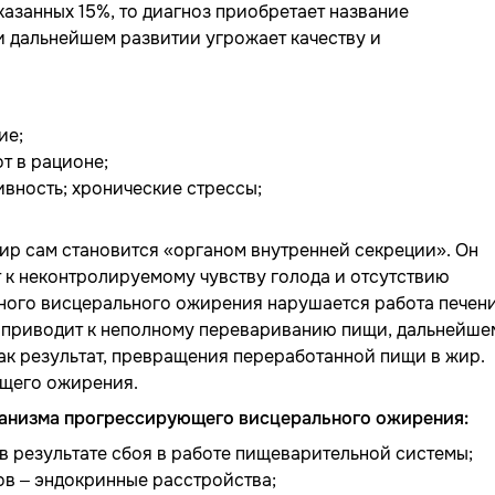
азанных 15%, то диагноз приобретает название
и дальнейшем развитии угрожает качеству и
ие;
т в рационе;
ивность; хронические стрессы;
ир сам становится «органом внутренней секреции». Он
т к неконтролируемому чувству голода и отсутствию
ного висцерального ожирения нарушается работа печени
о приводит к неполному перевариванию пищи, дальнейше
к результат, превращения переработанной пищи в жир.
ющего ожирения.
ханизма прогрессирующего висцерального ожирения:
 результате сбоя в работе пищеварительной системы;
в – эндокринные расстройства;