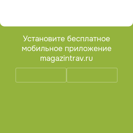
ждем ваши рассказы и отзывы о приобретенной
продукции!
Внимание! Все публикуемые на нашем сайте
материалы защищены авторским правом. При повторной
публикации указание авторства и ссылка на
первоисточник обязательны.
Установите бесплатное
мобильное приложение
magazintrav.ru