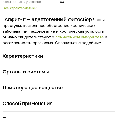
Количество в упаковке, шт
60
Все характеристики
"Алфит-1" – адаптогенный фитосбор
Частые
простуды, постоянное обострение хронических
заболеваний, недомогание и хроническая усталость
обычно свидетельствуют о
пониженном иммунитете
и
ослабленности организма. Справиться с подобным
состоянием, укрепить здоровье, восстановить хорошее
самочувствие поможет полезный фитосбор «Алфит-1»,
Характеристики
Полезные
изготовленный из
натуральных трав
.
свойства
Целебные травы Алтая, включенные в
Органы и системы
«Алфит-1», помогают укрепить организм и его защитные
силы. Регулярный прием
фитосбора
усиливает действие
принимаемых медикаментозных препаратов при терапии
Действующее вещество
обострившихся хронических заболеваний. Растительный
продукт улучшает результаты основного лечения
больных, страдающих
онкологией
. Также натуральный
Способ применения
сбор оказывает профилактическое действие и
предотвращает повторное появление многих болезней.