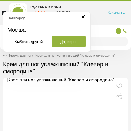
Русские Корни
Скачать
☆☆☆☆☆
★★★★★
(2360) оценка
Маркетплейс товаров для здоровья
Ваш город
Москва
Москва
Выбрать другой
Да, верно
Кремы для ног
/
Крем для ног увлажняющий "Клевер и смородина"
Крем для ног увлажняющий "Клевер и
смородина"