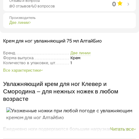
Отзывы и вопросы
0
0 отзывов
0 вопросов
Производитель
Две линии
Крем для ног увлажняющий 75 мл АлтайБио
Бренд
Две линии
Форма выпуска
Крем
Количество в упаковке, шт
1
Все характеристики
Увлажняющий крем для ног Клевер и
Смородина – для нежных ножек в любом
возрасте
Ежедневно ноги подвергаются большим нагрузкам, страдают
Читать все
от неудобной обуви, жары или холода. Вследствие этого