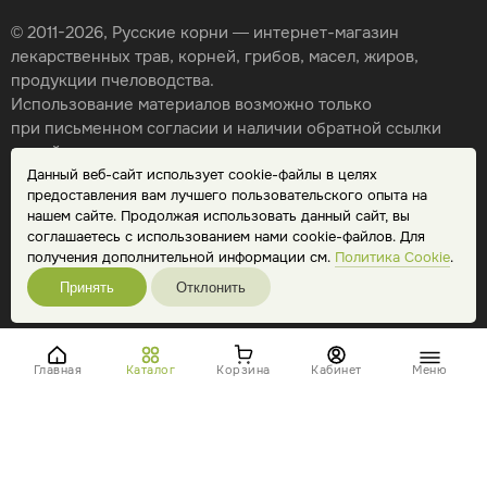
© 2011-2026, Русские корни — интернет-магазин
лекарственных трав, корней, грибов, масел, жиров,
продукции пчеловодства.
Использование материалов возможно только
при письменном согласии и наличии обратной ссылки
на сайт.
Данный веб-сайт использует cookie-файлы в целях
Карта сайта
предоставления вам лучшего пользовательского опыта на
Политика конфиденциальности
нашем сайте. Продолжая использовать данный сайт, вы
Публичная оферта
соглашаетесь с использованием нами cookie-файлов. Для
Обработка персональных данных
получения дополнительной информации см.
Политика Cookie
.
Принять
Отклонить
Главная
Каталог
Корзина
Кабинет
Меню