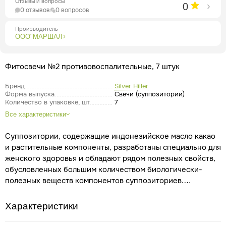
Отзывы и вопросы
0
0 отзывов
0 вопросов
Производитель
ООО"МАРШАЛ
Фитосвечи №2 противовоспалительные, 7 штук
Бренд
Silver Hiller
Форма выпуска
Свечи (суппозитории)
Количество в упаковке, шт
7
Все характеристики
Суппозитории, содержащие индонезийское масло какао
и растительные компоненты, разработаны специально для
женского здоровья и обладают рядом полезных свойств,
обусловленных большим количеством биологически-
полезных веществ компонентов суппозиториев.
Полезные свойства
Регуляция менструального
цикла: некоторые растительные компоненты могут
Характеристики
помочь нормализовать менструальный цикл и уменьшить