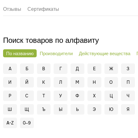
Отзывы
Сертификаты
Поиск товаров по алфавиту
По названию
Производители
Действующие вещества
А
Б
В
Г
Д
Е
Ж
З
И
Й
К
Л
М
Н
О
П
Р
С
Т
У
Ф
Х
Ц
Ч
Ш
Щ
Ъ
Ы
Ь
Э
Ю
Я
A-Z
0–9