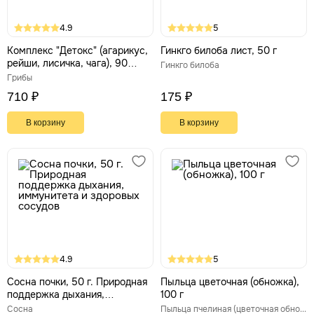
4.9
5
Комплекс "Детокс" (агарикус,
Гинкго билоба лист, 50 г
рейши, лисичка, чага), 90
Гинкго билоба
капс. *300 мг
Грибы
710 ₽
175 ₽
В корзину
В корзину
4.9
5
Сосна почки, 50 г. Природная
Пыльца цветочная (обножка),
поддержка дыхания,
100 г
иммунитета и здоровых
Сосна
Пыльца пчелиная (цветочная обножка)