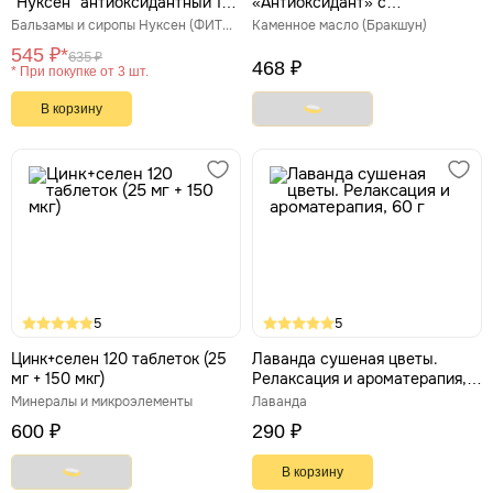
"Нуксен" антиоксидантный 100
«Антиоксидант» с
мл
дигидрокверцетином и
Бальзамы и сиропы Нуксен (ФИТЭКО)
Каменное масло (Бракшун)
витамином С (30 капсул по
545 ₽*
635 ₽
500 мл)
468 ₽
* При покупке от 3 шт.
В корзину
5
5
Цинк+селен 120 таблеток (25
Лаванда сушеная цветы.
мг + 150 мкг)
Релаксация и ароматерапия,
60 г
Минералы и микроэлементы
Лаванда
600 ₽
290 ₽
В корзину