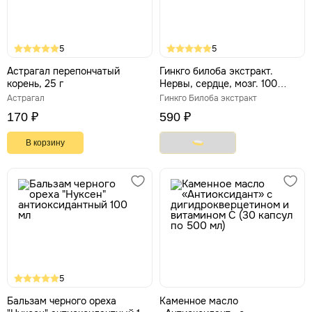
5
5
Астрагал перепончатый
Гинкго билоба экстракт.
корень, 25 г
Нервы, сердце, мозг. 100
капсул по 500 мг
Астрагал
Гинкго Билоба экстракт
170 ₽
590 ₽
В корзину
5
Бальзам черного ореха
Каменное масло