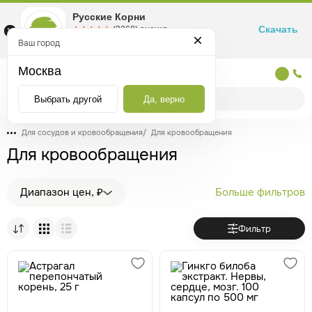
Русские Корни
Скачать
☆☆☆☆☆
★★★★★
(2360) оценка
Маркетплейс товаров для здоровья
Ваш город
Москва
Москва
Выбрать другой
Да, верно
Для сосудов и кровообращения
/
Для кровообращения
Для кровообращения
Диапазон цен, ₽
Больше фильтров
Фильтр